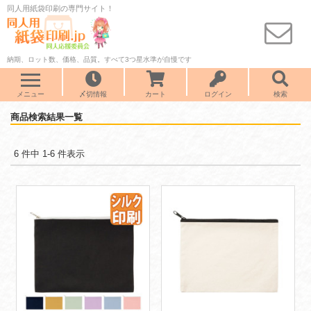
同人用紙袋印刷の専門サイト！
納期、ロット数、価格、品質。すべて3つ星水準が自慢です
メニュー
〆切情報
カート
ログイン
検索
商品検索結果一覧
6 件中 1-6 件表示