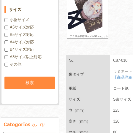
サイズ
小物サイズ
A5サイズ対応
B5サイズ対応
アクリル平紐20mm巾450mmカット
A4サイズ対応
B4サイズ対応
A3サイズ以上対応
No.
C87-010
その他
ラミネート
袋タイプ
【商品詳細
用紙
コート紙
サイズ
S縦サイズ
巾（mm）
225
高さ（mm）
320
マチ（mm）
80