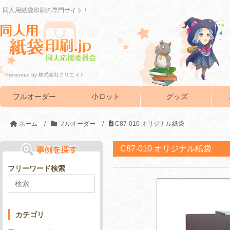
同人用紙袋印刷の専門サイト！
Presented by 株式会社クリエイト
フルオーダー
小ロット
グッズ
ホーム
/
フルオーダー
/
C87-010 オリジナル紙袋
C87-010 オリジナル紙袋
フリーワード検索
カテゴリ