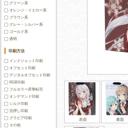
グリーン系
オレンジ・イエロー系
ブラウン系
グレー・シルバー系
ゴールド系
透明
印刷方法
インクジェット印刷
オフセット印刷
デジタルオフセット印刷
RGB印刷
フルカラー昇華転写
オンデマンド印刷
シルク印刷
箔押し印刷
グラビア印刷
表面
裏面
その他