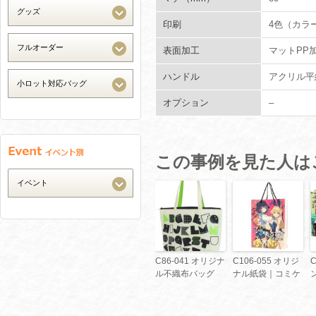
印刷
4色（カラ
表面加工
マットPP
ハンドル
アクリル平
オプション
–
この事例を見た人は
C86-041 オリジナ
C106-055 オリジ
ル不織布バッグ
ナル紙袋｜コミケ