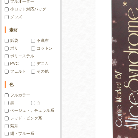
フルオーダー
小ロット対応バッグ
グッズ
素材
紙袋
不織布
ポリ
コットン
ポリエステル
PVC
デニム
フェルト
その他
色
フルカラー
黒
白
ベージュ・ナチュラル系
レッド・ピンク系
紫系
紺・ブルー系