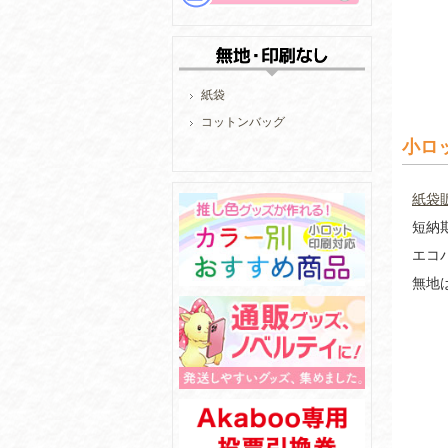
紙袋
コットンバッグ
小ロ
紙袋
短納
エコ
無地