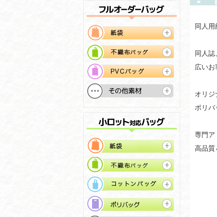
同人用
同人誌
広いお
オリジ
ポリバ
専門ア
高品質