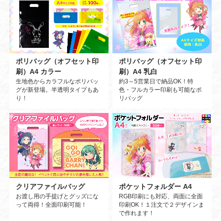
ポリバッグ（オフセット印
ポリバッグ（オフセット印
刷）A4 カラー
刷）A4 乳白
生地色からカラフルなポリバッ
約3～5営業日で納品OK！特
グが新登場。半透明タイプもあ
色・フルカラー印刷も可能なポ
り！
リバッグ
クリアファイルバッグ
ポケットフォルダー A4
お渡し用の手提げとグッズにな
RGB印刷にも対応、両面に全面
って両得！全面印刷可能！
印刷OK！１注文で２デザインま
で作れます！