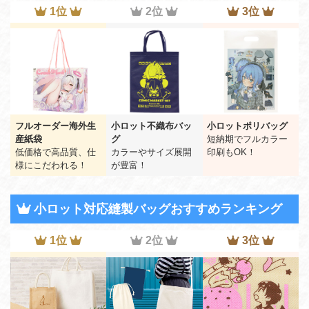
1位
2位
3位
フルオーダー海外生
小ロット不織布バッ
小ロットポリバッグ
産紙袋
グ
短納期でフルカラー
低価格で高品質、仕
カラーやサイズ展開
印刷もOK！
様にこだわれる！
が豊富！
小ロット対応縫製バッグおすすめランキング
1位
2位
3位