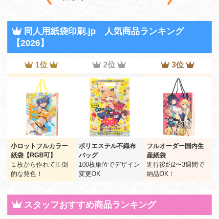
同人用紙袋印刷.jp 人気商品ランキング
【2026】
1位
2位
3位
小ロットフルカラー
ポリエステル不織布
フルオーダー国内生
紙袋【RGB可】
バッグ
産紙袋
１枚から作れて圧倒
100枚単位でデザイン
進行後約2〜3週間で
的な発色！
変更OK
納品OK！
スタッフおすすめ商品ランキング