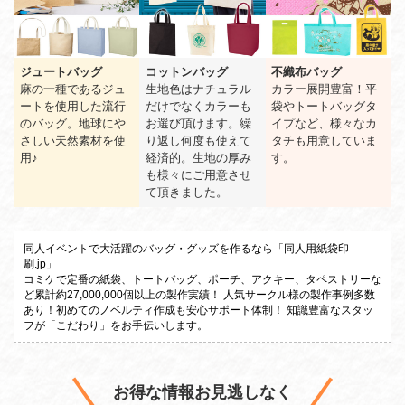
ジュートバッグ
コットンバッグ
不織布バッグ
麻の一種であるジュ
生地色はナチュラル
カラー展開豊富！平
ートを使用した流行
だけでなくカラーも
袋やトートバッグタ
のバッグ。地球にや
お選び頂けます。繰
イプなど、様々なカ
さしい天然素材を使
り返し何度も使えて
タチも用意していま
用♪
経済的。生地の厚み
す。
も様々にご用意させ
て頂きました。
同人イベントで大活躍のバッグ・グッズを作るなら「同人用紙袋印
刷.jp」
コミケで定番の紙袋、トートバッグ、ポーチ、アクキー、タペストリーな
ど累計約27,000,000個以上の製作実績！
人気サークル様の製作事例多数
あり！初めてのノベルティ作成も安心サポート体制！
知識豊富なスタッ
フが「こだわり」をお手伝いします。
お得な情報お見逃しなく