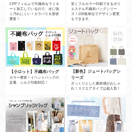
CPPフィルムで不織布をラミネ
安くフルカラー印刷できるポリ
ート加工しているので、水に強
エステル不織布バッグシリー
く汚れにくい！カラバリ＆形状
ズ！100枚単位でデザイン変更
豊富！
もできます。
【新色】ジュートバッグシ
【小ロット】不織布バッグ
リーズ
カラー豊富！イベントバッグの
定番、シルク印刷対応！
ざっくりとした素材感がおしゃ
れ！スクエアタイプは超人気！