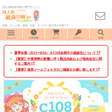
同人用紙袋印刷の専門サイト！
納期、ロット数、価格、品質。すべて3つ星水準が自慢です
メニュー
〆切情報
カート
ログイン
検索
夏季休業（8/13〜8/16）＆C108会期中の連絡先について
【重要】中東情勢の影響に伴う製品供給および価格改定に関
するご案内
【重要】迷惑メールフォルダのご確認をお願い致します