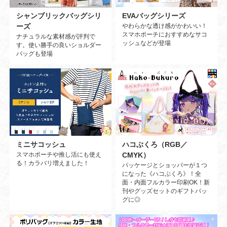
EVAバッグシリーズ
シャンブリックバッグシリ
やわらかな透け感がかわいい！
ーズ
スマホポーチにおすすめなサコ
ナチュラルな素材感が評判で
ッシュなどが登場
す。使い勝手の良いショルダー
バッグも登場
ハコぶくろ（RGB／
ミニサコッシュ
CMYK）
スマホポーチや推し活にも使え
る！カラバリ増えました！
パッケージとショッパーが１つ
になった《ハコぶくろ》！全
面・内面フルカラー印刷OK！新
刊やグッズセットのギフトバッ
グに◎