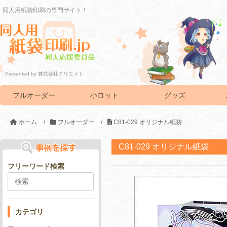
同人用紙袋印刷の専門サイト！
Presented by 株式会社クリエイト
フルオーダー
小ロット
グッズ
ホーム
/
フルオーダー
/
C81-029 オリジナル紙袋
C81-029 オリジナル紙袋
フリーワード検索
カテゴリ