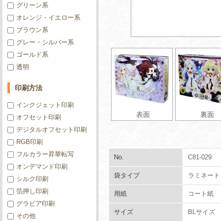
グリーン系
オレンジ・イエロー系
ブラウン系
グレー・シルバー系
ゴールド系
透明
印刷方法
インクジェット印刷
表面
裏面
オフセット印刷
デジタルオフセット印刷
RGB印刷
フルカラー昇華転写
No.
C81-029
オンデマンド印刷
袋タイプ
ラミネート
シルク印刷
箔押し印刷
用紙
コート紙
グラビア印刷
サイズ
BLサイズ
その他