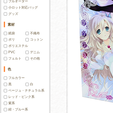
フルオーダー
小ロット対応バッグ
グッズ
素材
紙袋
不織布
ポリ
コットン
ポリエステル
PVC
デニム
フェルト
その他
色
フルカラー
黒
白
ベージュ・ナチュラル系
レッド・ピンク系
紫系
紺・ブルー系