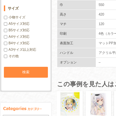
巾
550
サイズ
高さ
420
小物サイズ
A5サイズ対応
マチ
120
B5サイズ対応
印刷
4色（カラ
A4サイズ対応
B4サイズ対応
表面加工
マットPP
A3サイズ以上対応
ハンドル
アクリル平紐
その他
オプション
–
この事例を見た人は