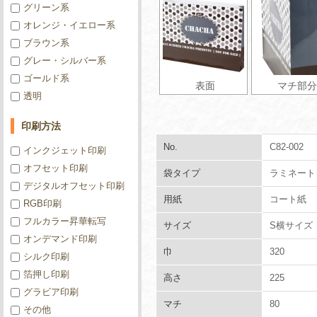
グリーン系
オレンジ・イエロー系
ブラウン系
グレー・シルバー系
ゴールド系
表面
マチ部分
透明
印刷方法
No.
C82-002
インクジェット印刷
オフセット印刷
袋タイプ
ラミネート
デジタルオフセット印刷
用紙
コート紙
RGB印刷
フルカラー昇華転写
サイズ
S横サイズ
オンデマンド印刷
巾
320
シルク印刷
箔押し印刷
高さ
225
グラビア印刷
マチ
80
その他