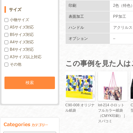
印刷
2色（特色
サイズ
表面加工
PP加工
小物サイズ
A5サイズ対応
ハンドル
アクリルス
B5サイズ対応
オプション
–
A4サイズ対応
B4サイズ対応
A3サイズ以上対応
この事例を見た人は
その他
C90-008 オリジナ
lot-214 小ロット
ル紙袋
フルカラー紙袋
（CMYK印刷）｜
スパコミ