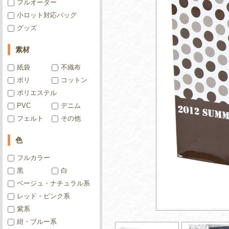
フルオーダー
小ロット対応バッグ
グッズ
素材
紙袋
不織布
ポリ
コットン
ポリエステル
PVC
デニム
フェルト
その他
色
フルカラー
黒
白
ベージュ・ナチュラル系
レッド・ピンク系
紫系
紺・ブルー系