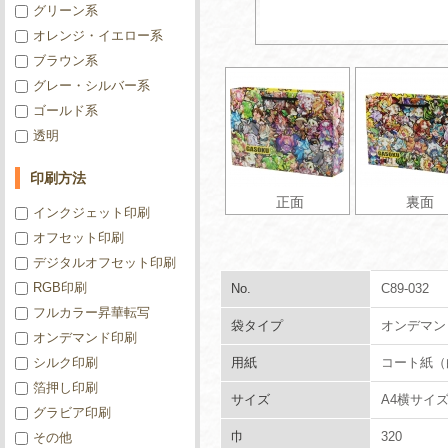
グリーン系
オレンジ・イエロー系
ブラウン系
グレー・シルバー系
ゴールド系
透明
印刷方法
正面
裏面
インクジェット印刷
オフセット印刷
デジタルオフセット印刷
RGB印刷
No.
C89-032
フルカラー昇華転写
袋タイプ
オンデマン
オンデマンド印刷
シルク印刷
用紙
コート紙（白
箔押し印刷
サイズ
A4横サイ
グラビア印刷
巾
320
その他