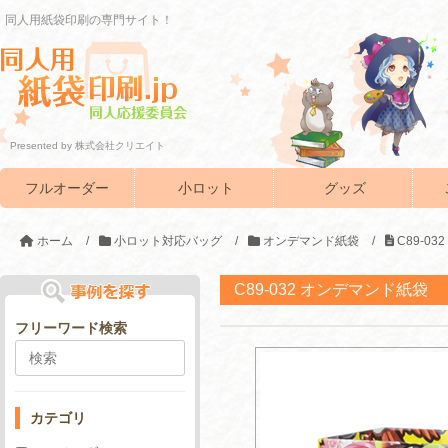
同人用紙袋印刷の専門サイト！
Presented by 株式会社クリエイト
フルオーダー
小ロット
グッズ
ホーム
/
小ロット対応バッグ
/
オンデマンド紙袋
/
C89-0
C89-032 オンデマンド紙袋
フリーワード検索
カテゴリ