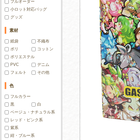
フルオーダー
小ロット対応バッグ
グッズ
素材
紙袋
不織布
ポリ
コットン
ポリエステル
PVC
デニム
フェルト
その他
色
フルカラー
黒
白
ベージュ・ナチュラル系
レッド・ピンク系
紫系
紺・ブルー系