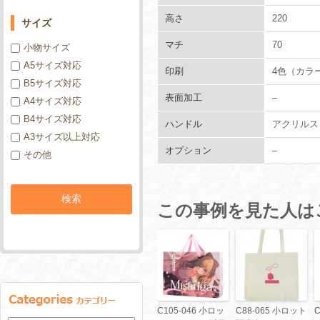
高さ
220
サイズ
マチ
70
小物サイズ
A5サイズ対応
印刷
4色（カラ
B5サイズ対応
表面加工
–
A4サイズ対応
B4サイズ対応
ハンドル
アクリルス
A3サイズ以上対応
オプション
–
その他
この事例を見た人は
C105-046 小ロッ
C88-065 小ロット