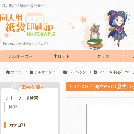
同人用紙袋印刷の専門サイト！
Presented by 株式会社クリエイト
フルオーダー
小ロット
グッズ
ホーム
/
フルオーダー
/
PVCバッグ
/
C82-034 不織布PV
C82-034 不織布PVC1層式バ
フリーワード検索
カテゴリ