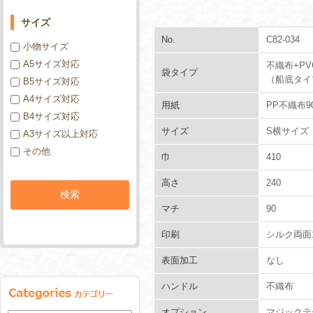
サイズ
No.
C82-034
小物サイズ
A5サイズ対応
不織布+P
袋タイプ
（船底タイ
B5サイズ対応
A4サイズ対応
用紙
PP不織布90
B4サイズ対応
サイズ
S横サイズ
A3サイズ以上対応
その他
巾
410
高さ
240
マチ
90
印刷
シルク両面
表面加工
なし
ハンドル
不織布
オプション
マジックテ