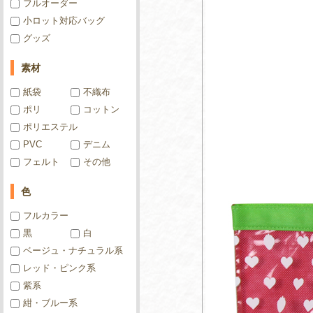
フルオーダー
小ロット対応バッグ
グッズ
素材
紙袋
不織布
ポリ
コットン
ポリエステル
PVC
デニム
フェルト
その他
色
フルカラー
黒
白
ベージュ・ナチュラル系
レッド・ピンク系
紫系
紺・ブルー系