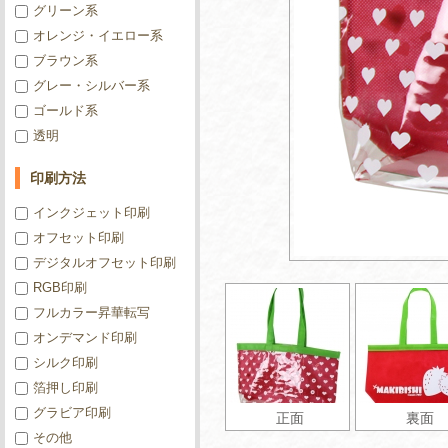
グリーン系
オレンジ・イエロー系
ブラウン系
グレー・シルバー系
ゴールド系
透明
印刷方法
インクジェット印刷
オフセット印刷
デジタルオフセット印刷
RGB印刷
フルカラー昇華転写
オンデマンド印刷
シルク印刷
箔押し印刷
グラビア印刷
正面
裏面
その他