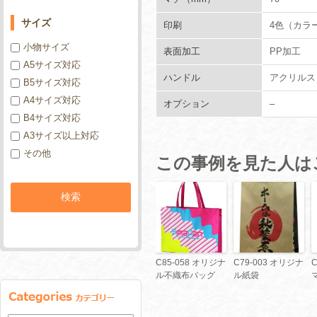
サイズ
印刷
4色（カラ
小物サイズ
表面加工
PP加工
A5サイズ対応
ハンドル
アクリルス
B5サイズ対応
A4サイズ対応
オプション
–
B4サイズ対応
A3サイズ以上対応
その他
この事例を見た人は
C85-058 オリジナ
C79-003 オリジナ
ル不織布バッグ
ル紙袋