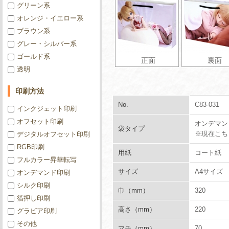
グリーン系
オレンジ・イエロー系
ブラウン系
グレー・シルバー系
ゴールド系
正面
裏面
透明
印刷方法
No.
C83-031
インクジェット印刷
オフセット印刷
オンデマン
袋タイプ
※現在こち
デジタルオフセット印刷
RGB印刷
用紙
コート紙
フルカラー昇華転写
サイズ
A4サイズ
オンデマンド印刷
シルク印刷
巾（mm）
320
箔押し印刷
高さ（mm）
220
グラビア印刷
その他
マチ（mm）
70