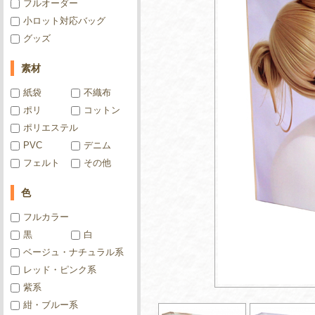
フルオーダー
小ロット対応バッグ
グッズ
素材
紙袋
不織布
ポリ
コットン
ポリエステル
PVC
デニム
フェルト
その他
色
フルカラー
黒
白
ベージュ・ナチュラル系
レッド・ピンク系
紫系
紺・ブルー系