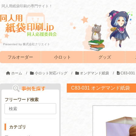
同人用紙袋印刷の専門サイト！
Presented by 株式会社クリエイト
フルオーダー
小ロット
グッズ
ホーム
/
小ロット対応バッグ
/
オンデマンド紙袋
/
C83-0
C83-031 オンデマンド紙袋
フリーワード検索
カテゴリ