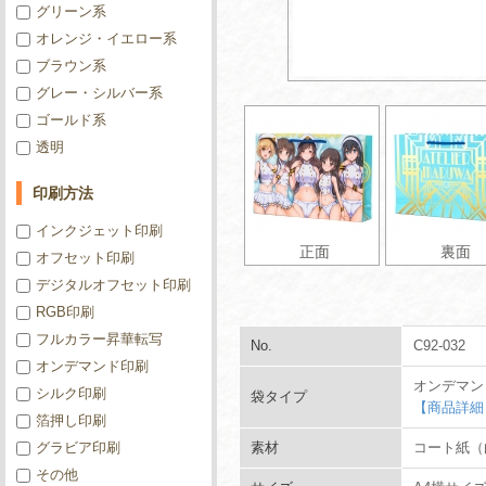
グリーン系
オレンジ・イエロー系
ブラウン系
グレー・シルバー系
ゴールド系
透明
印刷方法
インクジェット印刷
正面
裏面
オフセット印刷
デジタルオフセット印刷
RGB印刷
フルカラー昇華転写
No.
C92-032
オンデマンド印刷
オンデマン
シルク印刷
袋タイプ
【商品詳細
箔押し印刷
グラビア印刷
素材
コート紙（白
その他