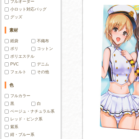
フルオーダー
小ロット対応バッグ
グッズ
素材
紙袋
不織布
ポリ
コットン
ポリエステル
PVC
デニム
フェルト
その他
色
フルカラー
黒
白
ベージュ・ナチュラル系
レッド・ピンク系
紫系
紺・ブルー系