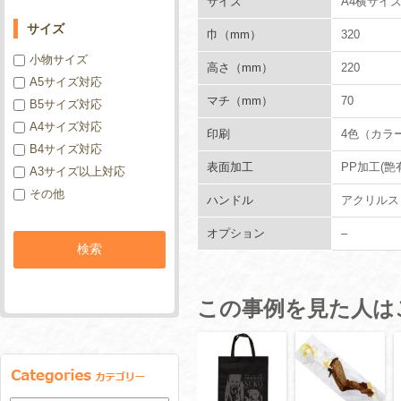
サイズ
A4横サイ
サイズ
巾（mm）
320
小物サイズ
高さ（mm）
220
A5サイズ対応
マチ（mm）
70
B5サイズ対応
A4サイズ対応
印刷
4色（カラ
B4サイズ対応
表面加工
PP加工(艶
A3サイズ以上対応
その他
ハンドル
アクリルスピ
オプション
–
この事例を見た人は