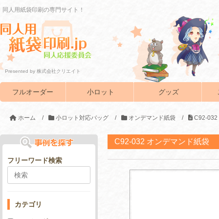
同人用紙袋印刷の専門サイト！
Presented by 株式会社クリエイト
フルオーダー
小ロット
グッズ
ホーム
/
小ロット対応バッグ
/
オンデマンド紙袋
/
C92-0
C92-032 オンデマンド紙袋
フリーワード検索
カテゴリ