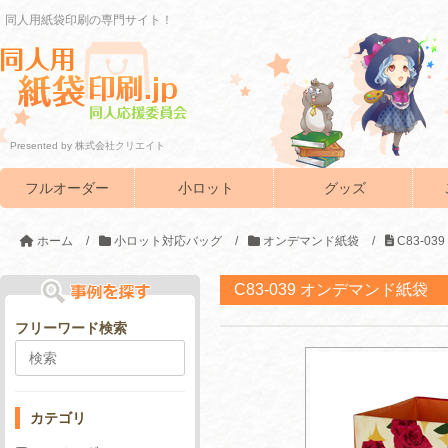
同人用紙袋印刷の専門サイト！
Presented by 株式会社クリエイト
フルオーダー
小ロット
グッズ
ホーム
/
小ロット対応バッグ
/
オンデマンド紙袋
/
C83-0
C83-039 オンデマンド紙袋
フリーワード検索
カテゴリ