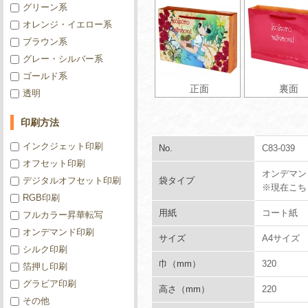
グリーン系
オレンジ・イエロー系
ブラウン系
グレー・シルバー系
ゴールド系
正面
裏面
透明
印刷方法
インクジェット印刷
No.
C83-039
オフセット印刷
オンデマン
デジタルオフセット印刷
袋タイプ
※現在こち
RGB印刷
用紙
コート紙
フルカラー昇華転写
オンデマンド印刷
サイズ
A4サイズ
シルク印刷
巾（mm）
320
箔押し印刷
グラビア印刷
高さ（mm）
220
その他