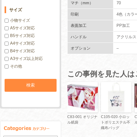
マチ（mm）
70
サイズ
印刷
4色（カラ
小物サイズ
表面加工
PP加工
A5サイズ対応
B5サイズ対応
ハンドル
アクリルス
A4サイズ対応
オプション
–
B4サイズ対応
A3サイズ以上対応
その他
この事例を見た人は
C83-001 オリジナ
C105-020 小ロッ
ル紙袋
トポリエステル不
織布バッグ