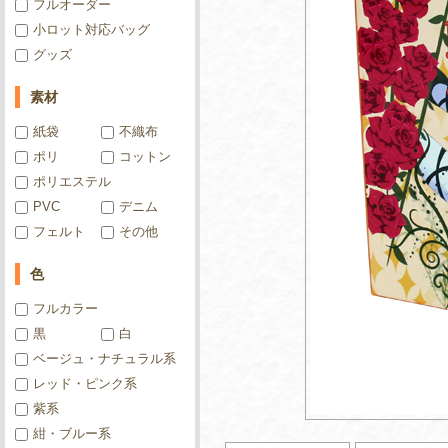
フルオーダー
小ロット対応バッグ
グッズ
素材
紙袋
不織布
ポリ
コットン
ポリエステル
PVC
デニム
フェルト
その他
色
フルカラー
黒
白
ベージュ・ナチュラル系
レッド・ピンク系
紫系
紺・ブルー系