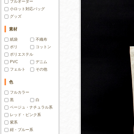
フルオーダー
小ロット対応バッグ
グッズ
素材
紙袋
不織布
ポリ
コットン
ポリエステル
PVC
デニム
フェルト
その他
色
フルカラー
黒
白
ベージュ・ナチュラル系
レッド・ピンク系
紫系
紺・ブルー系