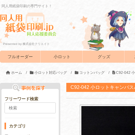
同人用紙袋印刷の専門サイト！
Presented by 株式会社クリエイト
フルオーダー
小ロット
グッズ
ホーム
/
小ロット対応バッグ
/
コットンバッグ
/
C92-04
C92-042 小ロットキャンバ
フリーワード検索
カテゴリ