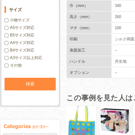
巾（mm）
340
サイズ
高さ（mm）
260
小物サイズ
A5サイズ対応
マチ（mm）
100
B5サイズ対応
印刷
シルク両面1
A4サイズ対応
B4サイズ対応
表面加工
–
A3サイズ以上対応
ハンドル
共生地
その他
オプション
–
この事例を見た人は