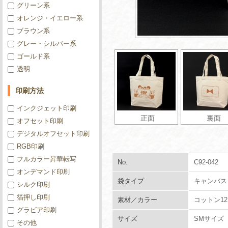
グリーン系
オレンジ・イエロー系
ブラウン系
グレー・シルバー系
ゴールド系
透明
印刷方法
インクジェット印刷
正面
裏面
オフセット印刷
デジタルオフセット印刷
RGB印刷
フルカラー昇華転写
No.
C92-042
オンデマンド印刷
袋タイプ
キャンバス
シルク印刷
箔押し印刷
素材／カラー
コットン1
グラビア印刷
サイズ
SMサイズ
その他