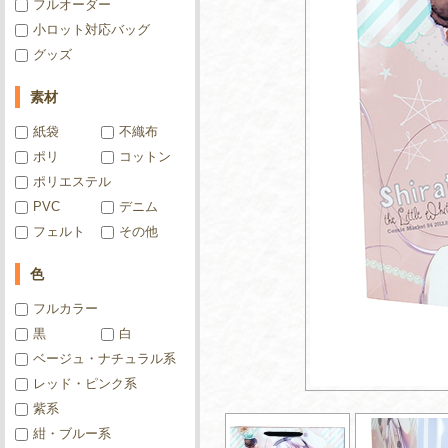
フルオーダー
小ロット対応バッグ
グッズ
素材
紙袋
不織布
ポリ
コットン
ポリエステル
PVC
デニム
フェルト
その他
色
フルカラー
黒
白
ベージュ・ナチュラル系
レッド・ピンク系
紫系
紺・ブルー系