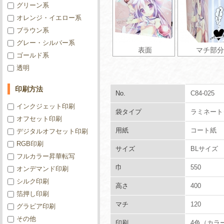
グリーン系
オレンジ・イエロー系
ブラウン系
グレー・シルバー系
表面
マチ部分
ゴールド系
透明
印刷方法
No.
C84-025
インクジェット印刷
袋タイプ
ラミネート
オフセット印刷
用紙
コート紙
デジタルオフセット印刷
RGB印刷
サイズ
BLサイズ
フルカラー昇華転写
巾
550
オンデマンド印刷
シルク印刷
高さ
400
箔押し印刷
マチ
120
グラビア印刷
その他
印刷
4色（カラ