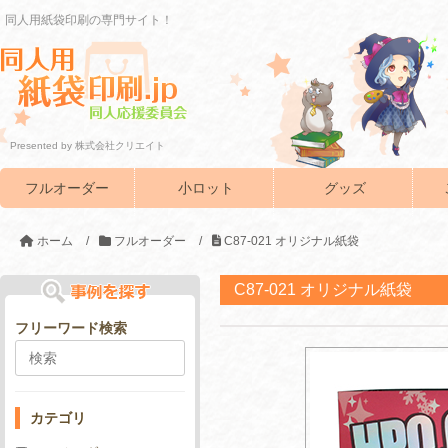
同人用紙袋印刷の専門サイト！
Presented by 株式会社クリエイト
フルオーダー
小ロット
グッズ
ホーム
/
フルオーダー
/
C87-021 オリジナル紙袋
C87-021 オリジナル紙袋
フリーワード検索
カテゴリ