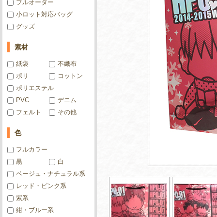
フルオーダー
小ロット対応バッグ
グッズ
素材
紙袋
不織布
ポリ
コットン
ポリエステル
PVC
デニム
フェルト
その他
色
フルカラー
黒
白
ベージュ・ナチュラル系
レッド・ピンク系
紫系
紺・ブルー系