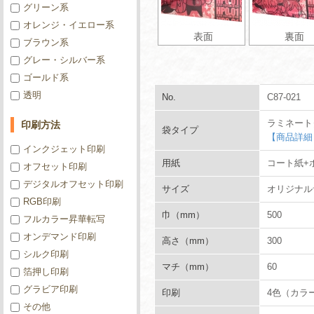
グリーン系
オレンジ・イエロー系
表面
裏面
ブラウン系
グレー・シルバー系
ゴールド系
透明
No.
C87-021
ラミネート
印刷方法
袋タイプ
【商品詳細
インクジェット印刷
用紙
コート紙+
オフセット印刷
デジタルオフセット印刷
サイズ
オリジナル
RGB印刷
巾（mm）
500
フルカラー昇華転写
オンデマンド印刷
高さ（mm）
300
シルク印刷
マチ（mm）
60
箔押し印刷
グラビア印刷
印刷
4色（カラ
その他