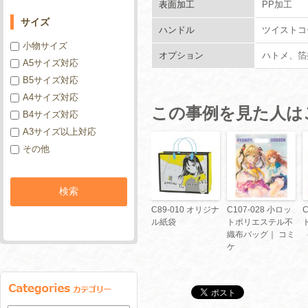
表面加工
PP加工
サイズ
ハンドル
ツイストコ
小物サイズ
オプション
ハトメ、箔
A5サイズ対応
B5サイズ対応
A4サイズ対応
この事例を見た人は
B4サイズ対応
A3サイズ以上対応
その他
C89-010 オリジナ
C107-028 小ロッ
C
ル紙袋
トポリエステル不
織布バッグ｜ コミ
ケ