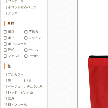
フルオーダー
小ロット対応バッグ
グッズ
素材
紙袋
不織布
ポリ
コットン
ポリエステル
PVC
デニム
フェルト
その他
色
フルカラー
黒
白
ベージュ・ナチュラル系
レッド・ピンク系
紫系
紺・ブルー系