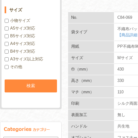
サイズ
No.
C84-069
小物サイズ
A5サイズ対応
不織布バッ
袋タイプ
【商品詳細
B5サイズ対応
A4サイズ対応
用紙
PP不織布90
B4サイズ対応
サイズ
Mサイズ
A3サイズ以上対応
その他
巾（mm）
430
高さ（mm）
330
マチ（mm）
110
印刷
シルク両面
表面加工
無し
ハンドル
共生地
オプション
ファスナー