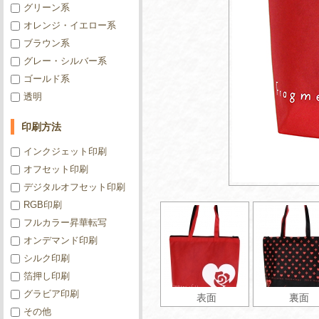
グリーン系
オレンジ・イエロー系
ブラウン系
グレー・シルバー系
ゴールド系
透明
印刷方法
インクジェット印刷
オフセット印刷
デジタルオフセット印刷
RGB印刷
フルカラー昇華転写
オンデマンド印刷
シルク印刷
箔押し印刷
グラビア印刷
表面
裏面
その他