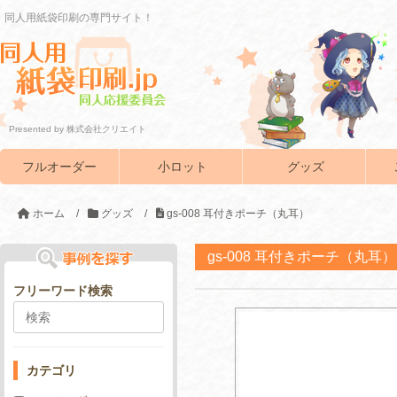
同人用紙袋印刷の専門サイト！
Presented by 株式会社クリエイト
フルオーダー
小ロット
グッズ
ホーム
/
グッズ
/
gs-008 耳付きポーチ（丸耳）
gs-008 耳付きポーチ（丸耳）
フリーワード検索
カテゴリ