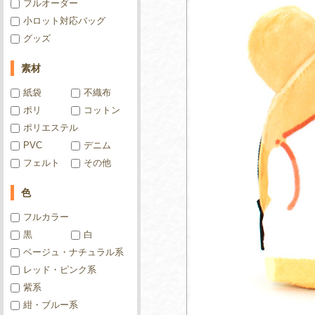
フルオーダー
小ロット対応バッグ
グッズ
素材
紙袋
不織布
ポリ
コットン
ポリエステル
PVC
デニム
フェルト
その他
色
フルカラー
黒
白
ベージュ・ナチュラル系
レッド・ピンク系
紫系
紺・ブルー系