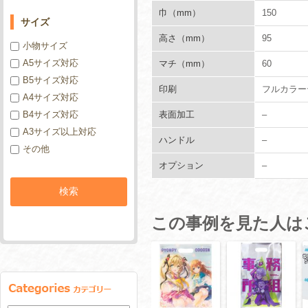
巾（mm）
150
サイズ
高さ（mm）
95
小物サイズ
A5サイズ対応
マチ（mm）
60
B5サイズ対応
印刷
フルカラー
A4サイズ対応
B4サイズ対応
表面加工
–
A3サイズ以上対応
ハンドル
–
その他
オプション
–
この事例を見た人は