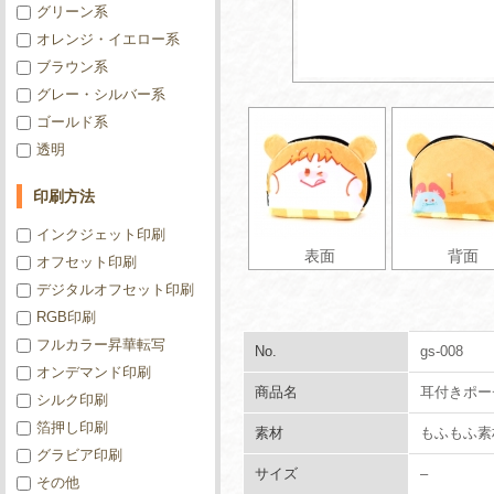
グリーン系
オレンジ・イエロー系
ブラウン系
グレー・シルバー系
ゴールド系
透明
印刷方法
インクジェット印刷
表面
背面
オフセット印刷
デジタルオフセット印刷
RGB印刷
フルカラー昇華転写
No.
gs-008
オンデマンド印刷
商品名
耳付きポー
シルク印刷
箔押し印刷
素材
もふもふ素
グラビア印刷
サイズ
–
その他