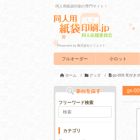
同人用紙袋印刷の専門サイト！
Presented by 株式会社クリエイト
フルオーダー
小ロット
ホーム
/
グッズ
/
gs-009 耳付
gs-
フリーワード検索
カテゴリ