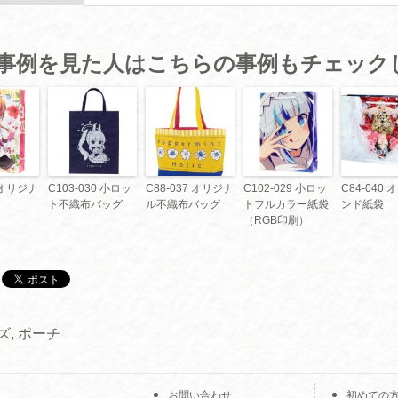
事例を見た人はこちらの事例もチェック
9 オリジナ
C103-030 小ロッ
C88-037 オリジナ
C102-029 小ロッ
C84-040
ト不織布バッグ
ル不織布バッグ
トフルカラー紙袋
ンド紙袋
（RGB印刷）
ズ
,
ポーチ
お問い合わせ
初めての