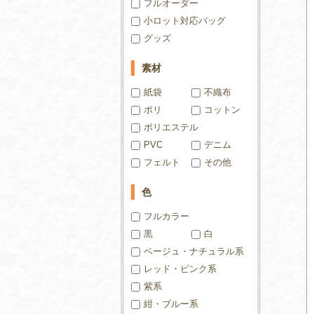
フルオーダー
小ロット対応バッグ
グッズ
素材
紙袋
不織布
ポリ
コットン
ポリエステル
PVC
デニム
フェルト
その他
色
フルカラー
黒
白
ベージュ・ナチュラル系
レッド・ピンク系
紫系
紺・ブルー系