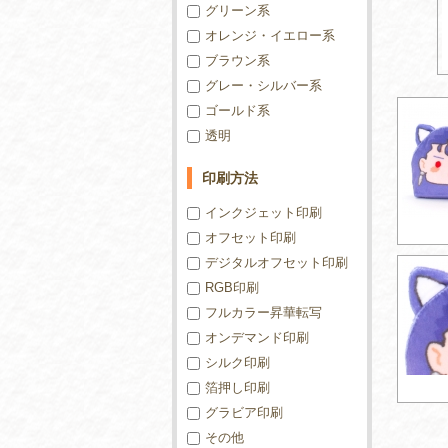
グリーン系
オレンジ・イエロー系
ブラウン系
グレー・シルバー系
ゴールド系
透明
印刷方法
インクジェット印刷
オフセット印刷
デジタルオフセット印刷
RGB印刷
フルカラー昇華転写
オンデマンド印刷
シルク印刷
箔押し印刷
グラビア印刷
その他