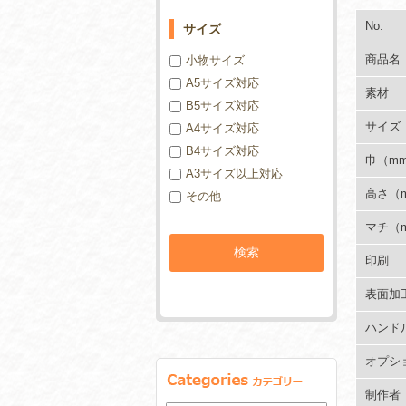
No.
サイズ
商品名
小物サイズ
A5サイズ対応
素材
B5サイズ対応
サイズ
A4サイズ対応
B4サイズ対応
巾（m
A3サイズ以上対応
高さ（
その他
マチ（
印刷
表面加
ハンド
オプシ
制作者