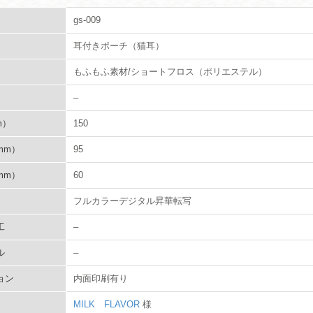
gs-009
耳付きポーチ（猫耳）
もふもふ素材/ショートフロス（ポリエステル）
–
m）
150
mm）
95
mm）
60
フルカラーデジタル昇華転写
工
–
ル
–
ョン
内面印刷有り
MILK FLAVOR
様