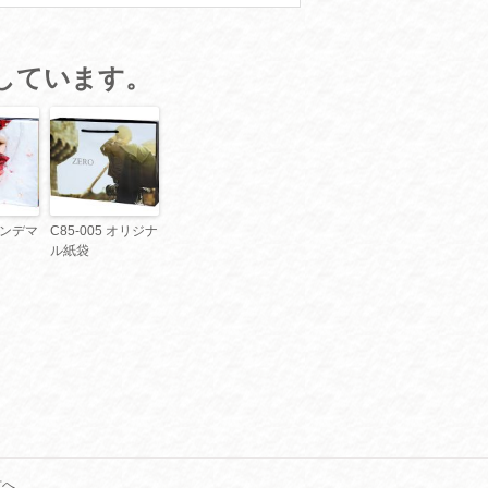
しています。
 オンデマ
C85-005 オリジナ
ル紙袋
方へ