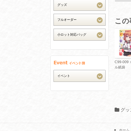
この
C99-00
ル紙袋
グッ
ホーム