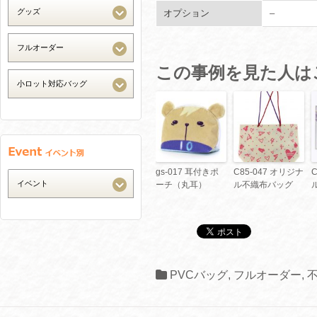
オプション
–
この事例を見た人は
gs-017 耳付きポ
C85-047 オリジナ
ーチ（丸耳）
ル不織布バッグ
PVCバッグ
,
フルオーダー
,