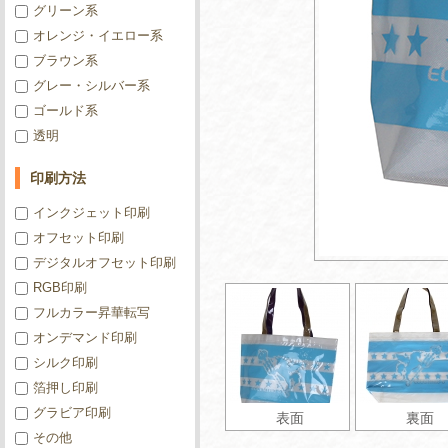
グリーン系
オレンジ・イエロー系
ブラウン系
グレー・シルバー系
ゴールド系
透明
印刷方法
インクジェット印刷
オフセット印刷
デジタルオフセット印刷
RGB印刷
フルカラー昇華転写
オンデマンド印刷
シルク印刷
箔押し印刷
グラビア印刷
表面
裏面
その他