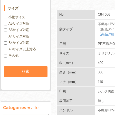
サイズ
No.
C84-086
小物サイズ
A5サイズ対応
不織布+PV
袋タイプ
（船底タイ
B5サイズ対応
【商品詳細
A4サイズ対応
B4サイズ対応
用紙
PP不織布90
A3サイズ以上対応
サイズ
オリジナル
その他
巾（mm）
400
高さ（mm）
300
マチ（mm）
110
印刷
シルク両面
表面加工
無し
ハンドル
不織布+PV