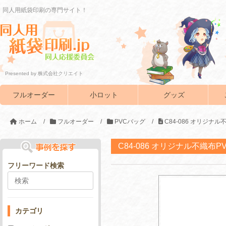
同人用紙袋印刷の専門サイト！
Presented by 株式会社クリエイト
フルオーダー
小ロット
グッズ
ホーム
/
フルオーダー
/
PVCバッグ
/
C84-086 オリジナ
C84-086 オリジナル不織布
フリーワード検索
カテゴリ