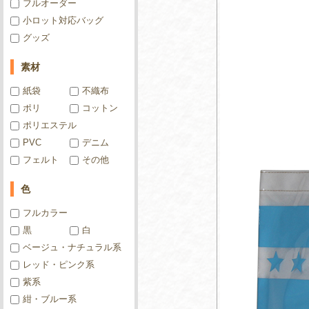
フルオーダー
小ロット対応バッグ
グッズ
素材
紙袋
不織布
ポリ
コットン
ポリエステル
PVC
デニム
フェルト
その他
色
フルカラー
黒
白
ベージュ・ナチュラル系
レッド・ピンク系
紫系
紺・ブルー系