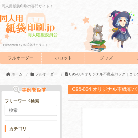
同人用紙袋印刷の専門サイト！
Presented by 株式会社クリエイト
フルオーダー
小ロット
グッズ
ホーム
/
フルオーダー
/
C95-004 オリジナル不織布バッグ｜コミ
C95-004 オリジナル不織布
フリーワード検索
カテゴリ