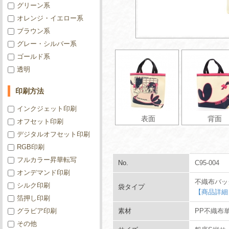
グリーン系
オレンジ・イエロー系
ブラウン系
グレー・シルバー系
ゴールド系
透明
印刷方法
インクジェット印刷
表面
背面
オフセット印刷
デジタルオフセット印刷
RGB印刷
フルカラー昇華転写
No.
C95-004
オンデマンド印刷
不織布バッ
シルク印刷
袋タイプ
【商品詳細
箔押し印刷
グラビア印刷
素材
PP不織布単
その他