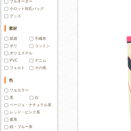
フルオーダー
小ロット対応バッグ
グッズ
素材
紙袋
不織布
ポリ
コットン
ポリエステル
PVC
デニム
フェルト
その他
色
フルカラー
黒
白
ベージュ・ナチュラル系
レッド・ピンク系
紫系
紺・ブルー系