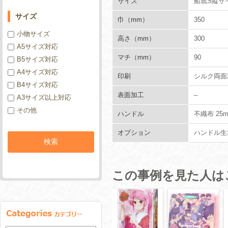
サイズ
船底S縦サ
サイズ
巾（mm）
350
小物サイズ
高さ（mm）
300
A5サイズ対応
マチ（mm）
90
B5サイズ対応
A4サイズ対応
印刷
シルク両面
B4サイズ対応
表面加工
–
A3サイズ以上対応
その他
ハンドル
不織布 25
オプション
ハンドル生
この事例を見た人は