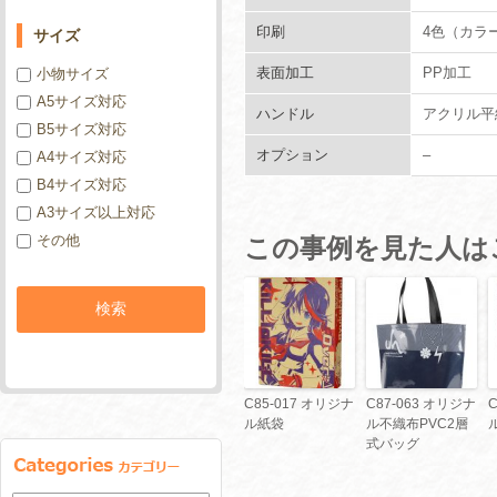
印刷
4色（カラ
サイズ
表面加工
PP加工
小物サイズ
A5サイズ対応
ハンドル
アクリル平
B5サイズ対応
オプション
–
A4サイズ対応
B4サイズ対応
A3サイズ以上対応
その他
この事例を見た人は
C85-017 オリジナ
C87-063 オリジナ
ル紙袋
ル不織布PVC2層
式バッグ