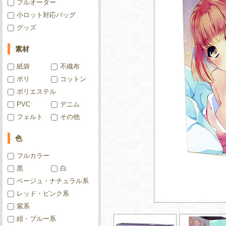
フルオーダー
小ロット対応バッグ
グッズ
素材
紙袋
不織布
ポリ
コットン
ポリエステル
PVC
デニム
フェルト
その他
色
フルカラー
黒
白
ベージュ・ナチュラル系
レッド・ピンク系
紫系
紺・ブルー系