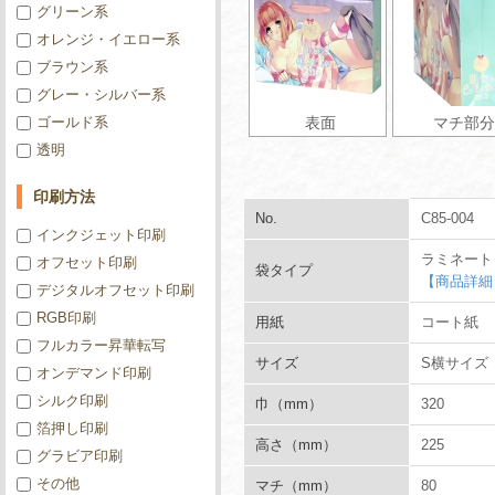
グリーン系
オレンジ・イエロー系
ブラウン系
グレー・シルバー系
ゴールド系
表面
マチ部分
透明
印刷方法
No.
C85-004
インクジェット印刷
ラミネート
オフセット印刷
袋タイプ
【商品詳細
デジタルオフセット印刷
RGB印刷
用紙
コート紙
フルカラー昇華転写
サイズ
S横サイズ
オンデマンド印刷
シルク印刷
巾（mm）
320
箔押し印刷
高さ（mm）
225
グラビア印刷
その他
マチ（mm）
80