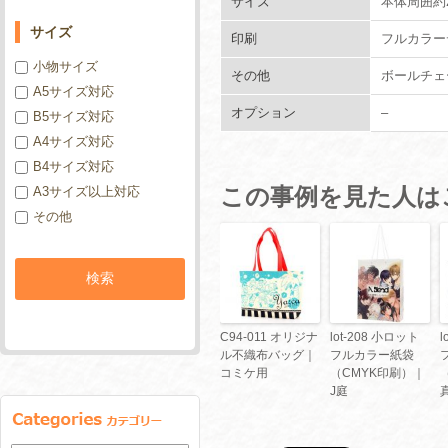
サイズ
本体周囲約2
サイズ
印刷
フルカラー
小物サイズ
その他
ボールチェ
A5サイズ対応
オプション
–
B5サイズ対応
A4サイズ対応
B4サイズ対応
この事例を見た人は
A3サイズ以上対応
その他
C94-011 オリジナ
lot-208 小ロット
l
ル不織布バッグ｜
フルカラー紙袋
コミケ用
（CMYK印刷）｜
J庭