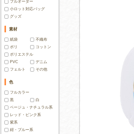
フルオーダー
小ロット対応バッグ
グッズ
素材
紙袋
不織布
ポリ
コットン
ポリエステル
PVC
デニム
フェルト
その他
色
フルカラー
黒
白
ベージュ・ナチュラル系
レッド・ピンク系
紫系
紺・ブルー系