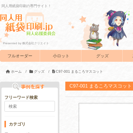
同人用紙袋印刷の専門サイト！
Presented by 株式会社クリエイト
フルオーダー
小ロット
グッズ
ホーム
/
グッズ
/
C97-001 まるころマスコット
C97-001 まるころマスコット
フリーワード検索
カテゴリ