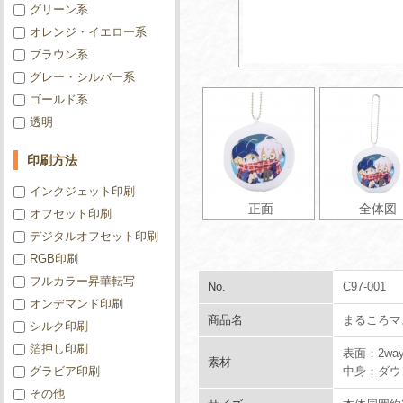
グリーン系
オレンジ・イエロー系
ブラウン系
グレー・シルバー系
ゴールド系
透明
印刷方法
インクジェット印刷
正面
全体図
オフセット印刷
デジタルオフセット印刷
RGB印刷
フルカラー昇華転写
No.
C97-001
オンデマンド印刷
商品名
まるころマ
シルク印刷
箔押し印刷
表面：2w
素材
グラビア印刷
中身：ダウ
その他