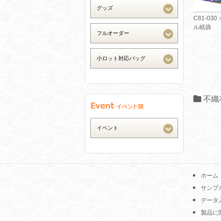
C81-03
ル紙袋
不織
ホーム
サンプ
データ
製品に