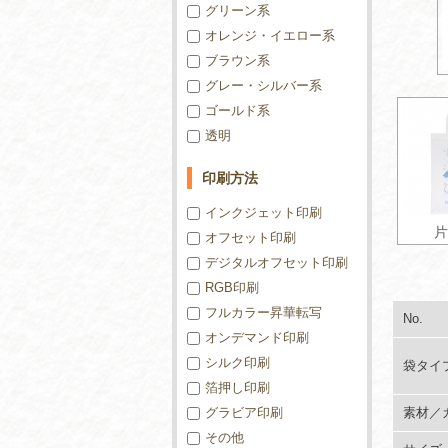
グリーン系
オレンジ・イエロー系
ブラウン系
グレー・シルバー系
ゴールド系
透明
印刷方法
インクジェット印刷
片
オフセット印刷
デジタルオフセット印刷
RGB印刷
フルカラー昇華転写
No.
オンデマンド印刷
シルク印刷
袋タイ
箔押し印刷
グラビア印刷
素材／
その他