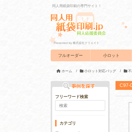
同人用紙袋印刷の専門サイト！
Presented by 株式会社クリエイト
フルオーダー
小ロット
ホーム
/
小ロット対応バッグ
/
不
C97
フリーワード検索
カテゴリ