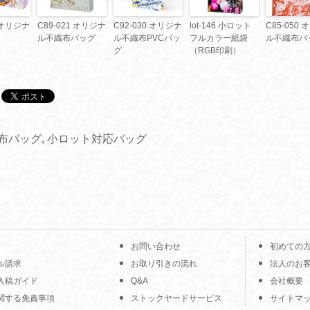
0 オリジナ
C89-021 オリジナ
C92-030 オリジナ
lot-146 小ロット
C85-050
ル不織布バッグ
ル不織布PVCバッ
フルカラー紙袋
ル不織布バ
グ
（RGB印刷）
布バッグ
,
小ロット対応バッグ
お問い合わせ
初めての
ル請求
お取り引きの流れ
法人のお
入稿ガイド
Q&A
会社概要
関する免責事項
ストックヤードサービス
サイトマ