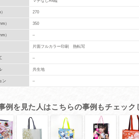
マチなしA4縦
m）
270
mm）
350
mm）
–
片面フルカラー印刷 熱転写
工
–
ル
共生地
ョン
–
事例を見た人はこちらの事例もチェック