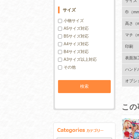
サイズ
サイズ
巾（m
小物サイズ
高さ（
A5サイズ対応
マチ（
B5サイズ対応
A4サイズ対応
印刷
B4サイズ対応
表面加
A3サイズ以上対応
その他
ハンド
オプシ
この