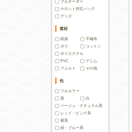
フルオーダー
小ロット対応バッグ
グッズ
素材
紙袋
不織布
ポリ
コットン
ポリエステル
PVC
デニム
フェルト
その他
色
フルカラー
黒
白
ベージュ・ナチュラル系
レッド・ピンク系
紫系
紺・ブルー系