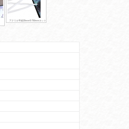
アクリル平紐20mm巾750mmカット