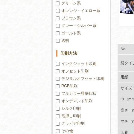
グリーン系
オレンジ・イエロー系
ブラウン系
グレー・シルバー系
ゴールド系
透明
No.
印刷方法
袋タイ
インクジェット印刷
オフセット印刷
用紙
デジタルオフセット印刷
RGB印刷
サイズ
フルカラー昇華転写
巾（m
オンデマンド印刷
シルク印刷
高さ（
箔押し印刷
マチ（
グラビア印刷
その他
印刷