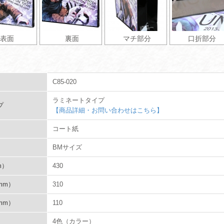
表面
裏面
マチ部分
口折部分
C85-020
ラミネートタイプ
プ
【商品詳細・お問い合わせはこちら】
コート紙
BMサイズ
m）
430
mm）
310
mm）
110
4色（カラー）