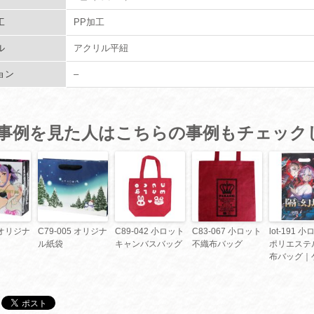
工
PP加工
ル
アクリル平紐
ョン
–
事例を見た人はこちらの事例もチェック
4 オリジナ
C79-005 オリジナ
C89-042 小ロット
C83-067 小ロット
lot-191 
ル紙袋
キャンバスバッグ
不織布バッグ
ポリエステ
布バッグ｜