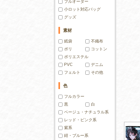
フルオーダー
小ロット対応バッグ
グッズ
素材
紙袋
不織布
ポリ
コットン
ポリエステル
PVC
デニム
フェルト
その他
色
フルカラー
黒
白
ベージュ・ナチュラル系
レッド・ピンク系
紫系
紺・ブルー系