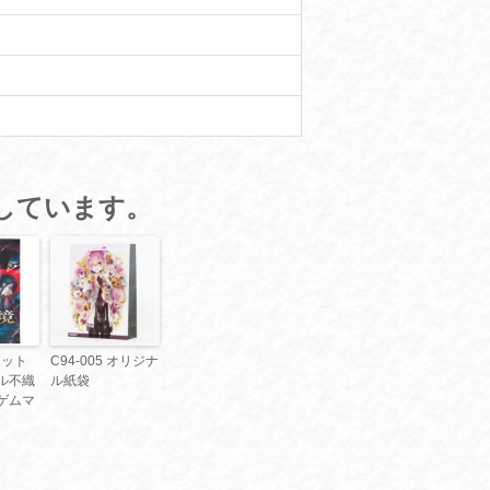
しています。
小ロット
C94-005 オリジナ
ル不織
ル紙袋
ゲムマ