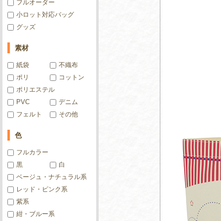
フルオーダー
小ロット対応バッグ
グッズ
素材
紙袋
不織布
ポリ
コットン
ポリエステル
PVC
デニム
フェルト
その他
色
フルカラー
黒
白
ベージュ・ナチュラル系
レッド・ピンク系
紫系
紺・ブルー系