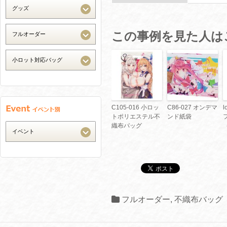
この事例を見た人は
C105-016 小ロッ
C86-027 オンデマ
l
トポリエステル不
ンド紙袋
織布バッグ
フルオーダー
,
不織布バッグ