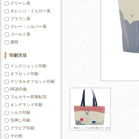
グリーン系
オレンジ・イエロー系
ブラウン系
グレー・シルバー系
ゴールド系
透明
印刷方法
インクジェット印刷
オフセット印刷
デジタルオフセット印刷
RGB印刷
フルカラー昇華転写
オンデマンド印刷
シルク印刷
箔押し印刷
グラビア印刷
本体とハンドル色を変えています
その他