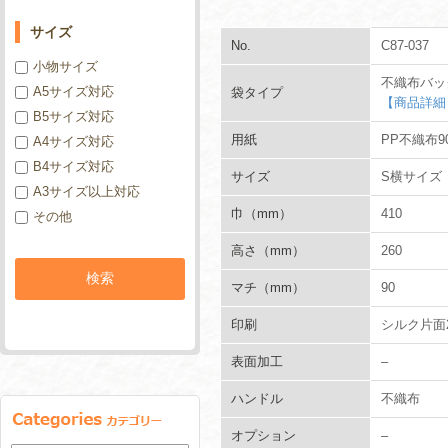
サイズ
No.
C87-037
小物サイズ
不織布バッ
A5サイズ対応
袋タイプ
【商品詳細
B5サイズ対応
用紙
PP不織布90
A4サイズ対応
B4サイズ対応
サイズ
S横サイズ
A3サイズ以上対応
巾（mm）
410
その他
高さ（mm）
260
マチ（mm）
90
印刷
シルク片面
表面加工
–
ハンドル
不織布
オプション
–