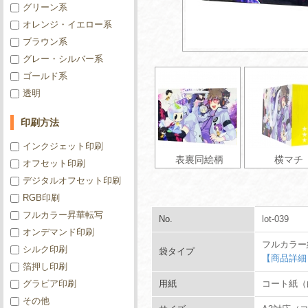
グリーン系
オレンジ・イエロー系
ブラウン系
グレー・シルバー系
ゴールド系
透明
印刷方法
インクジェット印刷
表裏同絵柄
横マチ
オフセット印刷
デジタルオフセット印刷
RGB印刷
フルカラー昇華転写
No.
lot-039
オンデマンド印刷
フルカラー
シルク印刷
袋タイプ
【商品詳細
箔押し印刷
グラビア印刷
用紙
コート紙（白
その他