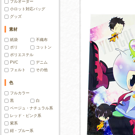
フルオーダー
小ロット対応バッグ
グッズ
素材
紙袋
不織布
ポリ
コットン
ポリエステル
PVC
デニム
フェルト
その他
色
フルカラー
黒
白
ベージュ・ナチュラル系
レッド・ピンク系
紫系
紺・ブルー系