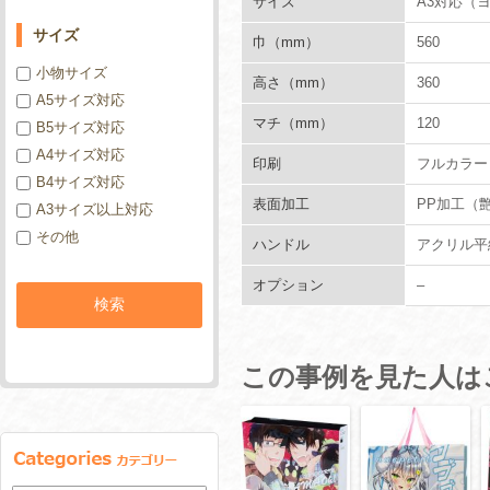
サイズ
A3対応（
サイズ
巾（mm）
560
小物サイズ
高さ（mm）
360
A5サイズ対応
マチ（mm）
120
B5サイズ対応
A4サイズ対応
印刷
フルカラー
B4サイズ対応
表面加工
PP加工（
A3サイズ以上対応
その他
ハンドル
アクリル平紐
オプション
–
この事例を見た人は