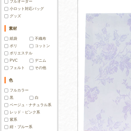
フルオーダー
小ロット対応バッグ
グッズ
素材
紙袋
不織布
ポリ
コットン
ポリエステル
PVC
デニム
フェルト
その他
色
フルカラー
黒
白
ベージュ・ナチュラル系
レッド・ピンク系
紫系
紺・ブルー系