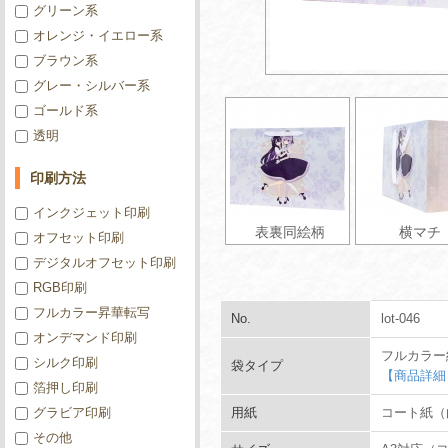
グリーン系
オレンジ・イエロー系
ブラウン系
グレー・シルバー系
ゴールド系
透明
印刷方法
インクジェット印刷
表裏同絵柄
横マチ
オフセット印刷
デジタルオフセット印刷
RGB印刷
フルカラー昇華転写
No.
lot-046
オンデマンド印刷
フルカラー
シルク印刷
袋タイプ
【商品詳細
箔押し印刷
グラビア印刷
用紙
コート紙（白
その他