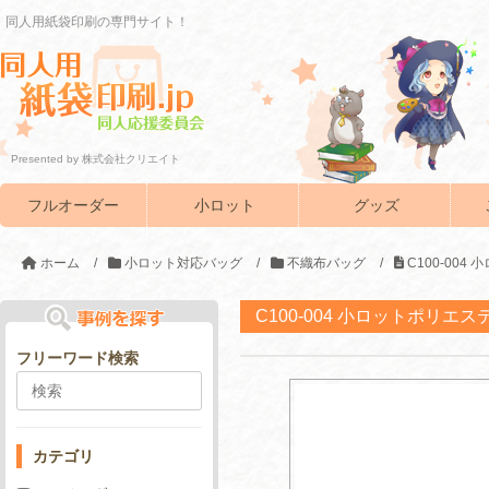
同人用紙袋印刷の専門サイト！
Presented by 株式会社クリエイト
フルオーダー
小ロット
グッズ
ホーム
/
小ロット対応バッグ
/
不織布バッグ
/
C100-00
C100-004 小ロットポリエ
フリーワード検索
カテゴリ