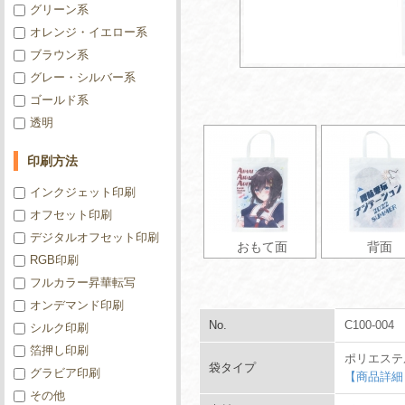
グリーン系
オレンジ・イエロー系
ブラウン系
グレー・シルバー系
ゴールド系
透明
印刷方法
インクジェット印刷
オフセット印刷
デジタルオフセット印刷
おもて面
背面
RGB印刷
フルカラー昇華転写
オンデマンド印刷
No.
C100-004
シルク印刷
箔押し印刷
ポリエステ
袋タイプ
グラビア印刷
【商品詳細
その他