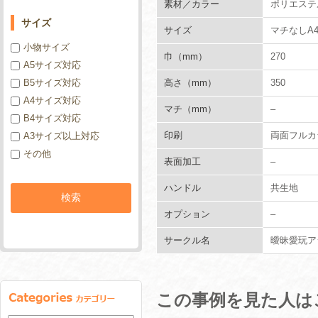
素材／カラー
ポリエステル
サイズ
サイズ
マチなしA
小物サイズ
巾（mm）
270
A5サイズ対応
高さ（mm）
350
B5サイズ対応
A4サイズ対応
マチ（mm）
–
B4サイズ対応
印刷
両面フルカ
A3サイズ以上対応
その他
表面加工
–
ハンドル
共生地
オプション
–
サークル名
曖昧愛玩ア
この事例を見た人は