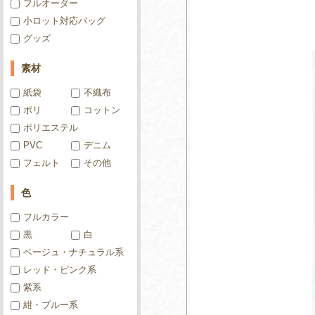
フルオーダー
小ロット対応バッグ
グッズ
素材
紙袋
不織布
ポリ
コットン
ポリエステル
PVC
デニム
フェルト
その他
色
フルカラー
黒
白
ベージュ・ナチュラル系
レッド・ピンク系
紫系
紺・ブルー系