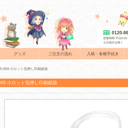
0120-8
営業時間 平日9:00～
土日祝日を除く
グッズ
ご注文の流れ
入稿・各種手続き
85-069 小ロット箔押し印刷紙袋
-069 小ロット箔押し印刷紙袋