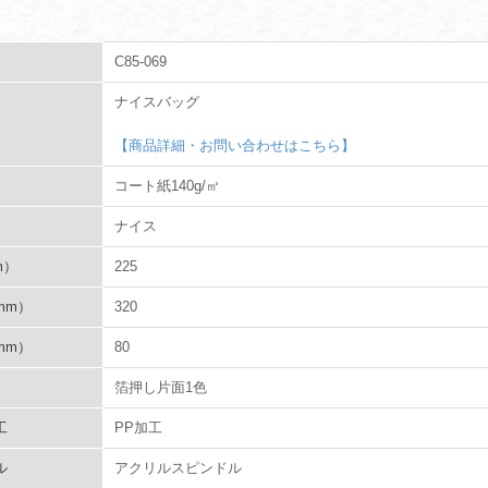
C85-069
ナイスバッグ
【商品詳細・お問い合わせはこちら】
コート紙140g/㎡
ナイス
m）
225
mm）
320
mm）
80
箔押し片面1色
工
PP加工
ル
アクリルスピンドル