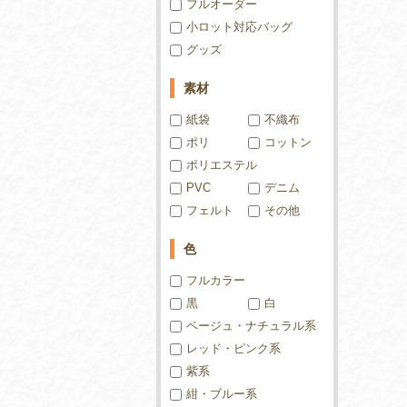
フルオーダー
小ロット対応バッグ
グッズ
素材
紙袋
不織布
ポリ
コットン
ポリエステル
PVC
デニム
フェルト
その他
色
フルカラー
黒
白
ベージュ・ナチュラル系
レッド・ピンク系
紫系
紺・ブルー系