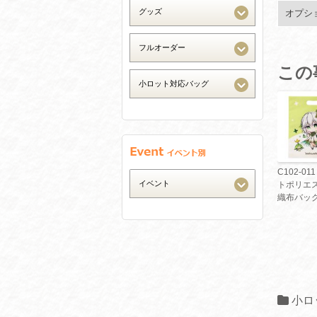
オプシ
この
C102-01
トポリエ
織布バッ
小ロ