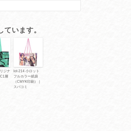
しています。
 オリジナ
lot-214 小ロット
C1層
フルカラー紙袋
（CMYK印刷）｜
スパコミ