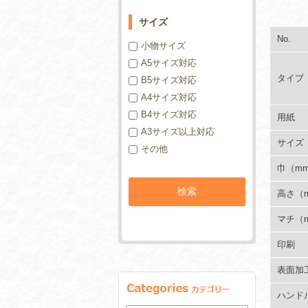
サイズ
No.
小物サイズ
A5サイズ対応
タイプ
B5サイズ対応
A4サイズ対応
B4サイズ対応
用紙
A3サイズ以上対応
サイズ
その他
巾（m
高さ（
マチ（
印刷
表面加
ハンド