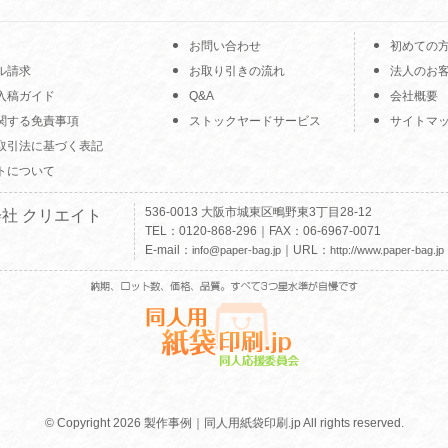
お問い合わせ
初めての
ル請求
お取り引きの流れ
法人のお
入稿ガイド
Q&A
会社概要
関する免責事項
ストックヤードサービス
サイトマ
取引法に基づく表記
トについて
536-0013 大阪市城東区鴫野東3丁目28-12
社 クリエイト
TEL：0120-868-296｜FAX：06-6967-0071
E-mail：
｜URL：
info@paper-bag.jp
http://www.paper-bag.jp
© Copyright 2026 製作事例｜同人用紙袋印刷.jp All rights reserved.