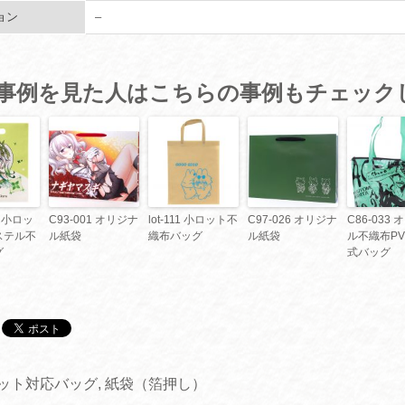
ョン
–
事例を見た人はこちらの事例もチェック
1 小ロッ
C93-001 オリジナ
lot-111 小ロット不
C97-026 オリジナ
C86-033
ステル不
ル紙袋
織布バッグ
ル紙袋
ル不織布PV
グ
式バッグ
ット対応バッグ
,
紙袋（箔押し）