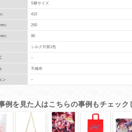
S横サイズ
m）
410
mm）
260
mm）
90
シルク片面1色
工
–
ル
不織布
ョン
–
事例を見た人はこちらの事例もチェック