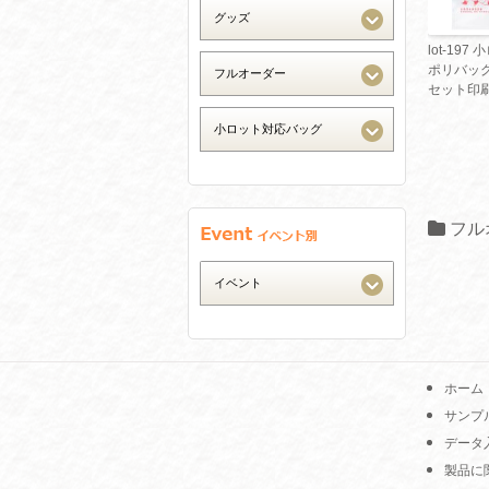
lot-197
ポリバッ
セット印
フル
ホーム
サンプ
データ
製品に