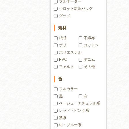
フルオーダー
小ロット対応バッグ
グッズ
素材
紙袋
不織布
ポリ
コットン
ポリエステル
PVC
デニム
フェルト
その他
色
フルカラー
黒
白
ベージュ・ナチュラル系
レッド・ピンク系
紫系
紺・ブルー系