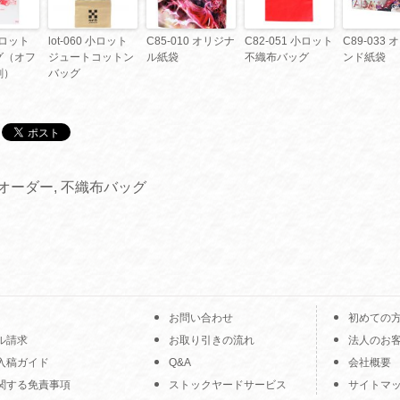
 小ロット
lot-060 小ロット
C85-010 オリジナ
C82-051 小ロット
C89-033
グ（オフ
ジュートコットン
ル紙袋
不織布バッグ
ンド紙袋
刷）
バッグ
オーダー
,
不織布バッグ
お問い合わせ
初めての
ル請求
お取り引きの流れ
法人のお
入稿ガイド
Q&A
会社概要
関する免責事項
ストックヤードサービス
サイトマ