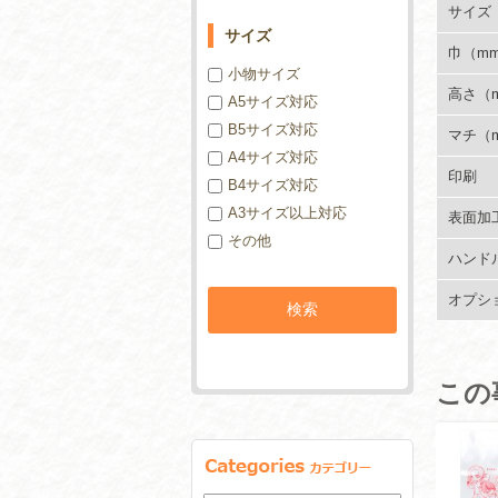
サイズ
サイズ
巾（m
小物サイズ
高さ（
A5サイズ対応
B5サイズ対応
マチ（
A4サイズ対応
印刷
B4サイズ対応
A3サイズ以上対応
表面加
その他
ハンド
オプシ
この