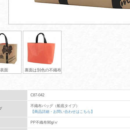
表面
裏面は別色の不織布
C87-042
不織布バッグ（船底タイプ）
プ
【商品詳細・お問い合わせはこちら】
PP不織布90g/㎡