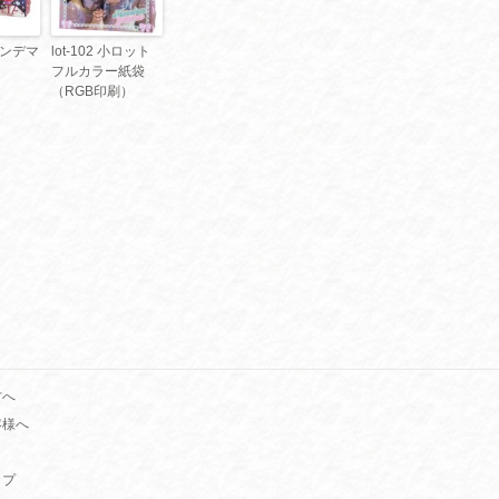
 オンデマ
lot-102 小ロット
フルカラー紙袋
（RGB印刷）
方へ
客様へ
ップ