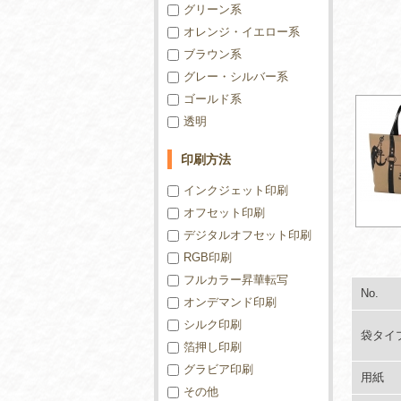
グリーン系
オレンジ・イエロー系
ブラウン系
グレー・シルバー系
ゴールド系
透明
印刷方法
インクジェット印刷
オフセット印刷
デジタルオフセット印刷
RGB印刷
フルカラー昇華転写
No.
オンデマンド印刷
シルク印刷
袋タイ
箔押し印刷
グラビア印刷
用紙
その他