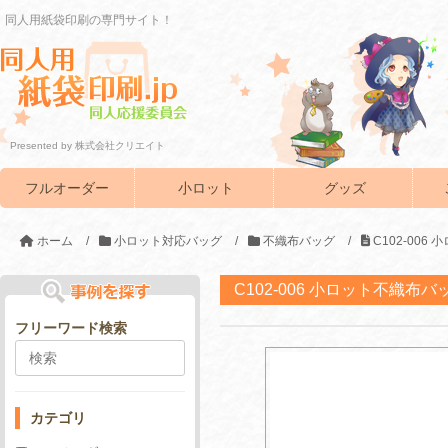
同人用紙袋印刷の専門サイト！
Presented by 株式会社クリエイト
フルオーダー
小ロット
グッズ
ホーム
/
小ロット対応バッグ
/
不織布バッグ
/
C102-006
C102-006 小ロット不織布バ
フリーワード検索
カテゴリ