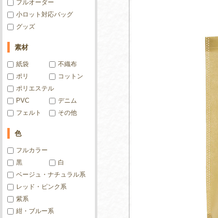
フルオーダー
小ロット対応バッグ
グッズ
素材
紙袋
不織布
ポリ
コットン
ポリエステル
PVC
デニム
フェルト
その他
色
フルカラー
黒
白
ベージュ・ナチュラル系
レッド・ピンク系
紫系
紺・ブルー系