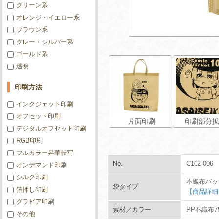
グリーン系
オレンジ・イエロー系
ブラウン系
グレー・シルバー系
ゴールド系
透明
印刷方法
インクジェット印刷
オフセット印刷
片面印刷
印刷部分拡
デジタルオフセット印刷
RGB印刷
フルカラー昇華転写
No.
C102-006
オンデマンド印刷
シルク印刷
不織布バッ
袋タイプ
箔押し印刷
【商品詳細
グラビア印刷
素材／カラー
PP不織布7
その他