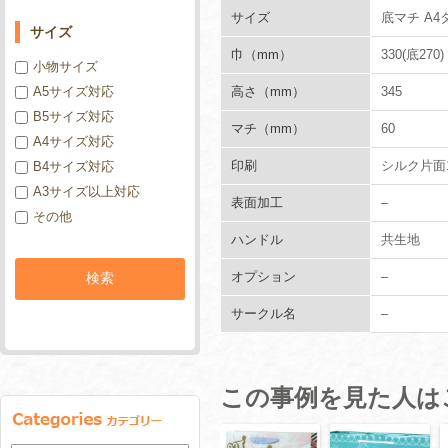
サイズ
底マチ A4
サイズ
巾（mm）
330(底270)
小物サイズ
高さ（mm）
345
A5サイズ対応
B5サイズ対応
マチ（mm）
60
A4サイズ対応
印刷
シルク片面
B4サイズ対応
A3サイズ以上対応
表面加工
–
その他
ハンドル
共生地
オプション
–
サークル名
–
この事例を見た人は