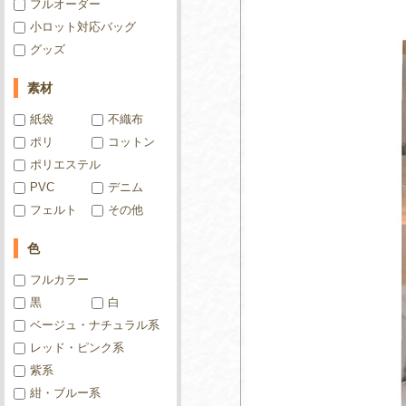
フルオーダー
小ロット対応バッグ
グッズ
素材
紙袋
不織布
ポリ
コットン
ポリエステル
PVC
デニム
フェルト
その他
色
フルカラー
黒
白
ベージュ・ナチュラル系
レッド・ピンク系
紫系
紺・ブルー系