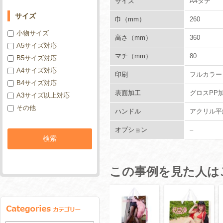
サイズ
A4タテ
サイズ
巾（mm）
260
小物サイズ
高さ（mm）
360
A5サイズ対応
マチ（mm）
80
B5サイズ対応
A4サイズ対応
印刷
フルカラー
B4サイズ対応
表面加工
グロスPP
A3サイズ以上対応
その他
ハンドル
アクリル平紐
オプション
–
この事例を見た人は