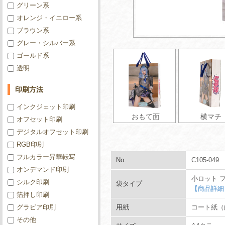
グリーン系
オレンジ・イエロー系
ブラウン系
グレー・シルバー系
ゴールド系
透明
印刷方法
インクジェット印刷
おもて面
横マチ
オフセット印刷
デジタルオフセット印刷
RGB印刷
フルカラー昇華転写
No.
C105-049
オンデマンド印刷
小ロット 
シルク印刷
袋タイプ
【商品詳細
箔押し印刷
グラビア印刷
用紙
コート紙（白
その他