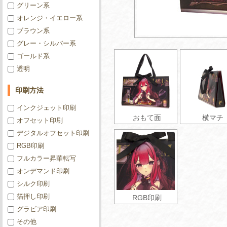
グリーン系
オレンジ・イエロー系
ブラウン系
グレー・シルバー系
ゴールド系
透明
印刷方法
インクジェット印刷
おもて面
横マチ
オフセット印刷
デジタルオフセット印刷
RGB印刷
フルカラー昇華転写
オンデマンド印刷
シルク印刷
箔押し印刷
RGB印刷
グラビア印刷
その他