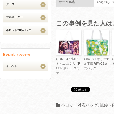
サークル名
いぬのしっ
この事例を見た人は
C107-047 小ロッ
C84-071 オリジナ
C
ト ハコぶくろ（R
ル不織布PVC2層
GB印刷）｜ コミ
式バッグ
ケ
小ロット対応バッグ
,
紙袋（