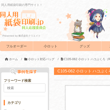
同人用紙袋印刷の専門サイト！
Presented by 株式会社クリエイト
フルオーダー
小ロット
グッズ
ホーム
/
小ロット対応バッグ
/
C105-062 小ロット ハコぶくろ（
C105-062 小ロット ハコぶ
フリーワード検索
カテゴリ