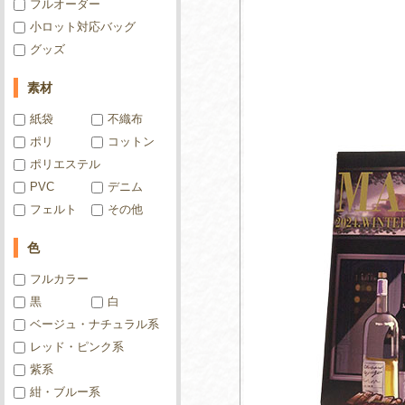
フルオーダー
小ロット対応バッグ
グッズ
素材
紙袋
不織布
ポリ
コットン
ポリエステル
PVC
デニム
フェルト
その他
色
フルカラー
黒
白
ベージュ・ナチュラル系
レッド・ピンク系
紫系
紺・ブルー系