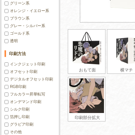
グリーン系
オレンジ・イエロー系
ブラウン系
グレー・シルバー系
ゴールド系
透明
印刷方法
インクジェット印刷
おもて面
横マチ
オフセット印刷
デジタルオフセット印刷
RGB印刷
フルカラー昇華転写
オンデマンド印刷
シルク印刷
箔押し印刷
印刷部分拡大
グラビア印刷
その他