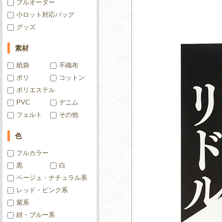
フルオーダー
小ロット対応バッグ
グッズ
素材
紙袋
不織布
ポリ
コットン
ポリエステル
PVC
デニム
フェルト
その他
色
フルカラー
黒
白
ベージュ・ナチュラル系
レッド・ピンク系
紫系
紺・ブルー系