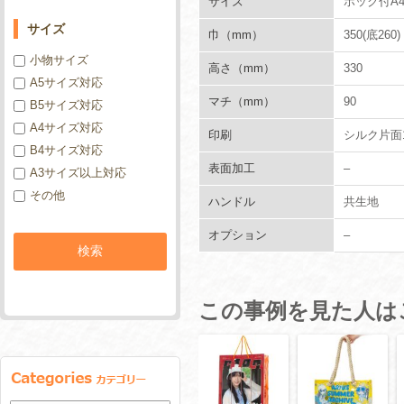
サイズ
ホック付A
サイズ
巾（mm）
350(底260)
小物サイズ
高さ（mm）
330
A5サイズ対応
マチ（mm）
90
B5サイズ対応
A4サイズ対応
印刷
シルク片面
B4サイズ対応
表面加工
–
A3サイズ以上対応
その他
ハンドル
共生地
オプション
–
この事例を見た人は