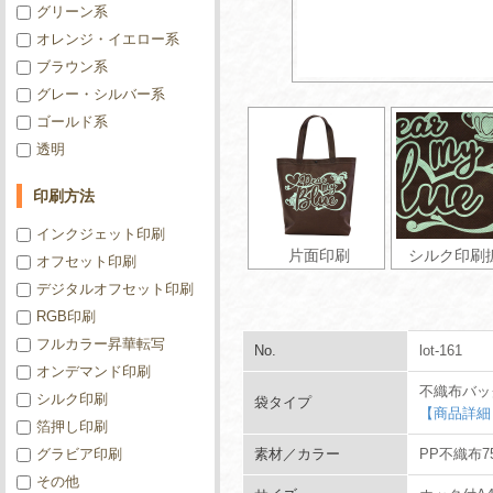
グリーン系
オレンジ・イエロー系
ブラウン系
グレー・シルバー系
ゴールド系
透明
印刷方法
インクジェット印刷
片面印刷
シルク印刷
オフセット印刷
デジタルオフセット印刷
RGB印刷
フルカラー昇華転写
No.
lot-161
オンデマンド印刷
不織布バッ
シルク印刷
袋タイプ
【商品詳細
箔押し印刷
グラビア印刷
素材／カラー
PP不織布7
その他