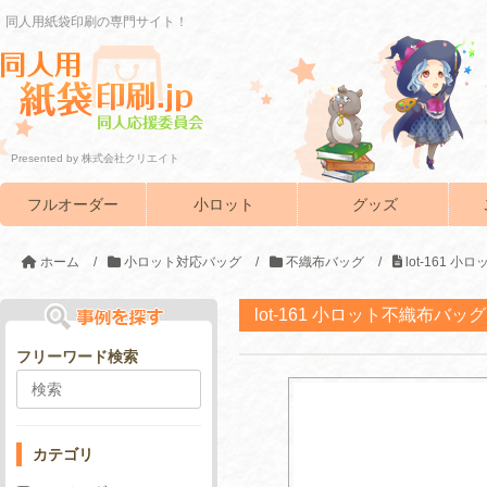
同人用紙袋印刷の専門サイト！
Presented by 株式会社クリエイト
フルオーダー
小ロット
グッズ
ホーム
/
小ロット対応バッグ
/
不織布バッグ
/
lot-161 
lot-161 小ロット不織布バッグ
フリーワード検索
カテゴリ