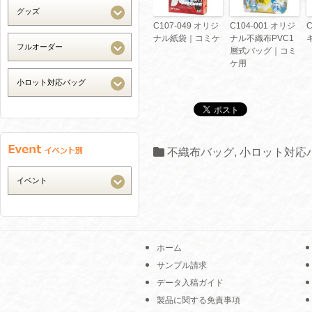
C107-049 オリジ
C104-001 オリジ
ナル紙袋｜コミケ
ナル不織布PVC1
層式バッグ｜コミ
ケ用
不織布バッグ
,
小ロット対応
ホーム
サンプル請求
データ入稿ガイド
製品に関する免責事項