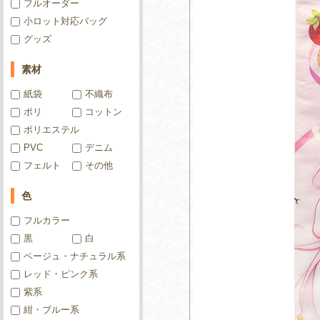
フルオーダー
小ロット対応バッグ
グッズ
素材
紙袋
不織布
ポリ
コットン
ポリエステル
PVC
デニム
フェルト
その他
色
フルカラー
黒
白
ベージュ・ナチュラル系
レッド・ピンク系
紫系
紺・ブルー系