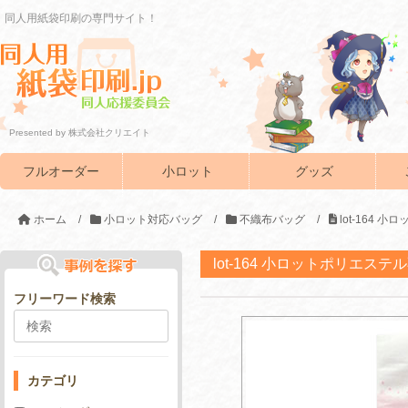
同人用紙袋印刷の専門サイト！
Presented by 株式会社クリエイト
フルオーダー
小ロット
グッズ
ホーム
/
小ロット対応バッグ
/
不織布バッグ
/
lot-164
lot-164 小ロットポリエ
フリーワード検索
カテゴリ