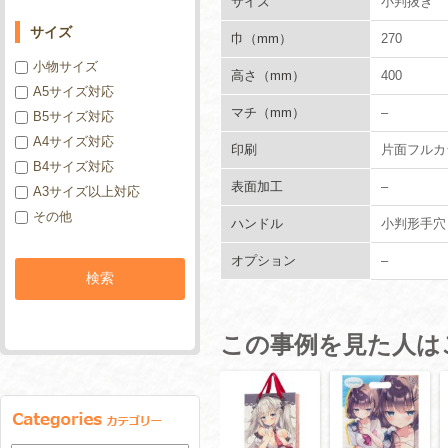
サイズ
小判抜き 
サイズ
巾（mm）
270
小物サイズ
高さ（mm）
400
A5サイズ対応
マチ（mm）
–
B5サイズ対応
A4サイズ対応
印刷
片面フルカ
B4サイズ対応
表面加工
–
A3サイズ以上対応
その他
ハンドル
小判形手穴
オプション
–
この事例を見た人は