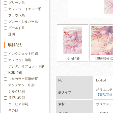
グリーン系
オレンジ・イエロー系
ブラウン系
グレー・シルバー系
ゴールド系
透明
印刷方法
インクジェット印刷
片面印刷
印刷部分拡
オフセット印刷
デジタルオフセット印刷
RGB印刷
フルカラー昇華転写
No.
lot-164
オンデマンド印刷
ポリエステ
シルク印刷
袋タイプ
【商品詳細
箔押し印刷
グラビア印刷
素材
ポリエステル
その他