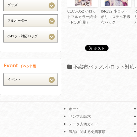
C105-052 小ロッ
lot-132 小ロット
l
トフルカラー紙袋
ポリエステル不織
（RGB印刷）
布バッグ
不織布バッグ
,
小ロット対応
ホーム
サンプル請求
データ入稿ガイド
製品に関する免責事項