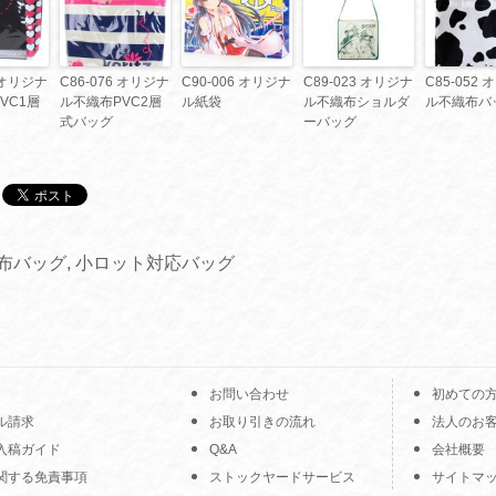
1 オリジナ
C86-076 オリジナ
C90-006 オリジナ
C89-023 オリジナ
C85-052
VC1層
ル不織布PVC2層
ル紙袋
ル不織布ショルダ
ル不織布バ
式バッグ
ーバッグ
布バッグ
,
小ロット対応バッグ
お問い合わせ
初めての
ル請求
お取り引きの流れ
法人のお
入稿ガイド
Q&A
会社概要
関する免責事項
ストックヤードサービス
サイトマ