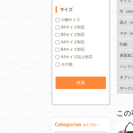
サイズ
サイズ
巾（m
小物サイズ
高さ（
A5サイズ対応
マチ（
B5サイズ対応
A4サイズ対応
印刷
B4サイズ対応
表面加
A3サイズ以上対応
その他
ハンド
オプシ
サーク
この