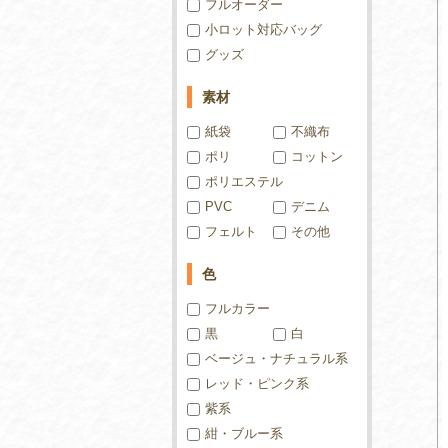
フルオーダー
小ロット対応バッグ
グッズ
素材
紙袋
不織布
ポリ
コットン
ポリエステル
PVC
デニム
フェルト
その他
色
フルカラー
黒
白
ベージュ・ナチュラル系
レッド・ピンク系
紫系
紺・ブルー系