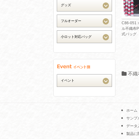
C86-05
ル不織布P
式バッグ
不織
ホーム
サンプ
データ
製品に