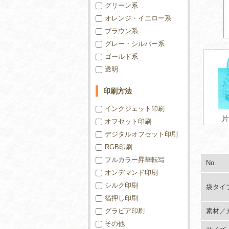
グリーン系
オレンジ・イエロー系
ブラウン系
グレー・シルバー系
ゴールド系
透明
印刷方法
インクジェット印刷
片
オフセット印刷
デジタルオフセット印刷
RGB印刷
フルカラー昇華転写
No.
オンデマンド印刷
シルク印刷
袋タイ
箔押し印刷
グラビア印刷
素材／
その他