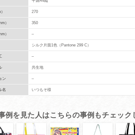
平袋A4縦
m）
270
mm）
350
mm）
–
シルク片面1色（Pantone 299 C）
工
–
ル
共生地
ョン
–
ル名
いつもそ様
事例を見た人はこちらの事例もチェック