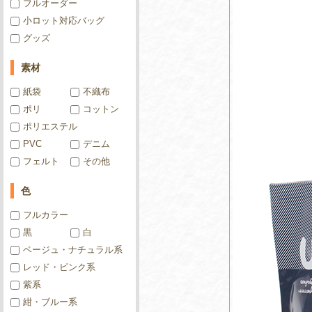
フルオーダー
小ロット対応バッグ
グッズ
素材
紙袋
不織布
ポリ
コットン
ポリエステル
PVC
デニム
フェルト
その他
色
フルカラー
黒
白
ベージュ・ナチュラル系
レッド・ピンク系
紫系
紺・ブルー系