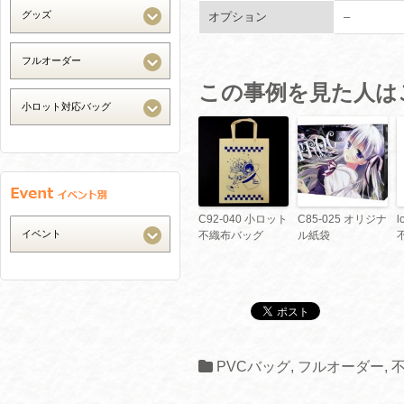
オプション
–
この事例を見た人は
C92-040 小ロット
C85-025 オリジナ
l
不織布バッグ
ル紙袋
PVCバッグ
,
フルオーダー
,