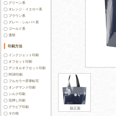
グリーン系
オレンジ・イエロー系
ブラウン系
グレー・シルバー系
ゴールド系
透明
印刷方法
インクジェット印刷
オフセット印刷
デジタルオフセット印刷
RGB印刷
フルカラー昇華転写
オンデマンド印刷
シルク印刷
箔押し印刷
グラビア印刷
袋正面
その他