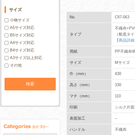
サイズ
No.
C87-063
小物サイズ
A5サイズ対応
不織布+PV
タイプ
（船底タイ
B5サイズ対応
【商品詳細
A4サイズ対応
B4サイズ対応
用紙
PP不織布90
A3サイズ以上対応
サイズ
Mサイズ
その他
巾（mm）
430
高さ（mm）
330
マチ（mm）
110
印刷
シルク片面
表面加工
–
ハンドル
不織布