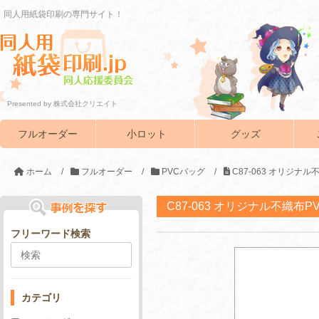
同人用紙袋印刷の専門サイト！
Presented by 株式会社クリエイト
フルオーダー
小ロット
グッズ
ホーム
/
フルオーダー
/
PVCバッグ
/
C87-063 オリジナ
C87-063 オリジナル不織布
フリーワード検索
カテゴリ