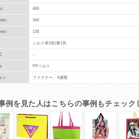
m）
460
mm）
340
mm）
130
シルク表3色/裏1色
工
–
ル
PPベルト
ョン
ファスナー、X縫製
事例を見た人はこちらの事例もチェック