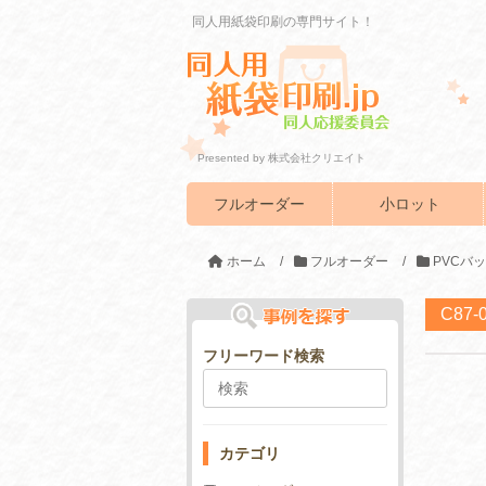
同人用紙袋印刷の専門サイト！
Presented by 株式会社クリエイト
フルオーダー
小ロット
ホーム
/
フルオーダー
/
PVCバ
C87
フリーワード検索
カテゴリ