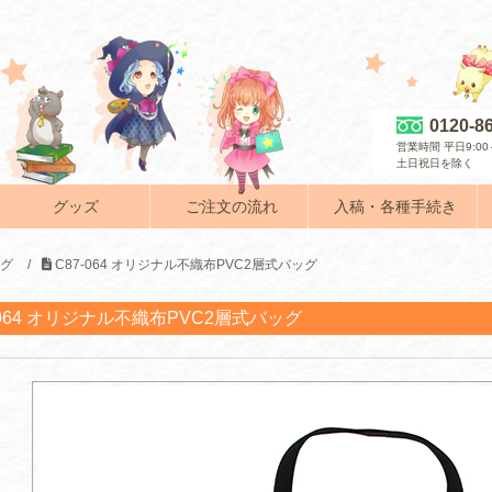
0120-8
営業時間 平日9:00～
土日祝日を除く
グッズ
ご注文の流れ
入稿・各種手続き
ッグ
/
C87-064 オリジナル不織布PVC2層式バッグ
-064 オリジナル不織布PVC2層式バッグ