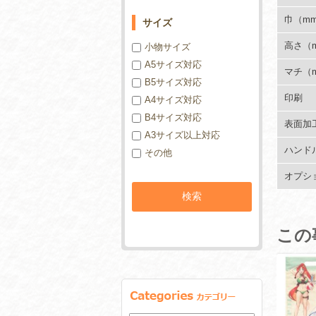
巾（m
サイズ
高さ（
小物サイズ
A5サイズ対応
マチ（
B5サイズ対応
印刷
A4サイズ対応
B4サイズ対応
表面加
A3サイズ以上対応
ハンド
その他
オプシ
この