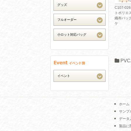
C107-02
トポリエ
織布バッグ
ケ
PV
ホーム
サンプ
データ
製品に