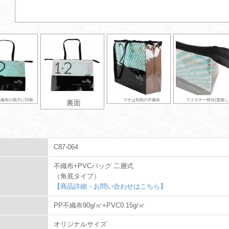
不織布の両方に印刷
マチは別色の不織布
ファスナー部分(蓋無し
裏面
C87-064
不織布+PVCバッグ 二層式
（角底タイプ）
【商品詳細・お問い合わせはこちら】
PP不織布90g/㎡+PVC0.15g/㎡
オリジナルサイズ