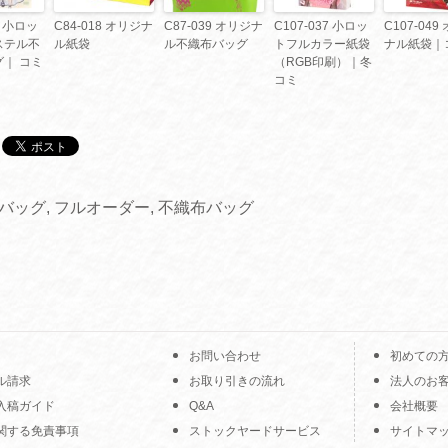
6 小ロッ
C84-018 オリジナ
C87-039 オリジナ
C107-037 小ロッ
C107-049
ステル不
ル紙袋
ル不織布バッグ
トフルカラー紙袋
ナル紙袋｜
｜ コミ
（RGB印刷）｜冬
コミ
Cバッグ
,
フルオーダー
,
不織布バッグ
お問い合わせ
初めての
ル請求
お取り引きの流れ
法人のお
入稿ガイド
Q&A
会社概要
関する免責事項
ストックヤードサービス
サイトマ