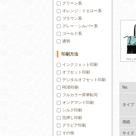
グリーン系
オレンジ・イエロー系
ブラウン系
グレー・シルバー系
ゴールド系
透明
印刷方法
PVCと
インクジェット印刷
オフセット印刷
デジタルオフセット印刷
RGB印刷
No.
フルカラー昇華転写
オンデマンド印刷
タイプ
シルク印刷
箔押し印刷
用紙
グラビア印刷
その他
サイズ