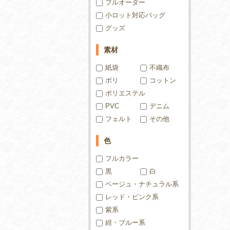
フルオーダー
小ロット対応バッグ
グッズ
素材
紙袋
不織布
ポリ
コットン
ポリエステル
PVC
デニム
フェルト
その他
色
フルカラー
黒
白
ベージュ・ナチュラル系
レッド・ピンク系
紫系
紺・ブルー系