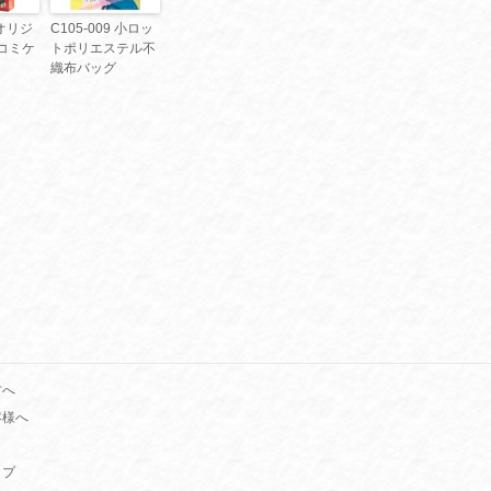
 オリジ
C105-009 小ロッ
コミケ
トポリエステル不
織布バッグ
方へ
客様へ
ップ