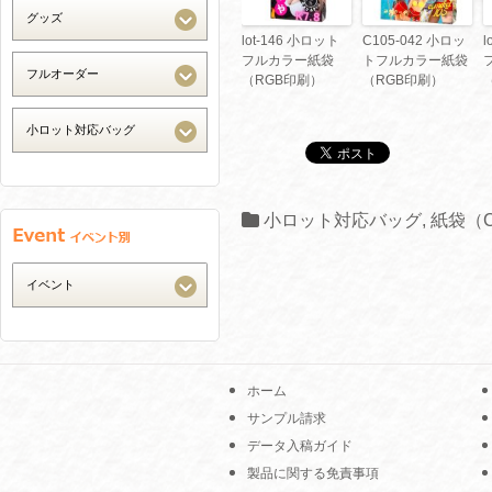
lot-146 小ロット
C105-042 小ロッ
l
フルカラー紙袋
トフルカラー紙袋
（RGB印刷）
（RGB印刷）
小ロット対応バッグ
,
紙袋（
ホーム
サンプル請求
データ入稿ガイド
製品に関する免責事項