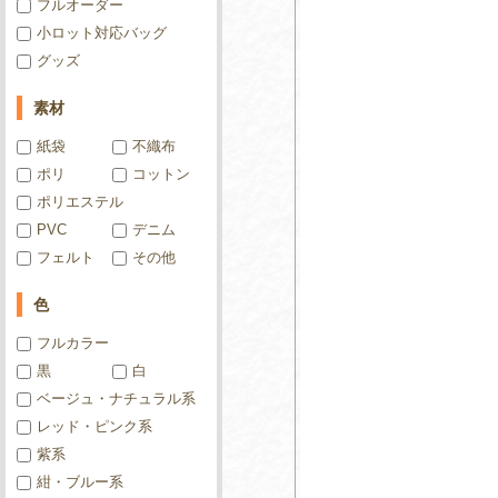
フルオーダー
小ロット対応バッグ
グッズ
素材
紙袋
不織布
ポリ
コットン
ポリエステル
PVC
デニム
フェルト
その他
色
フルカラー
黒
白
ベージュ・ナチュラル系
レッド・ピンク系
紫系
紺・ブルー系