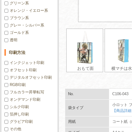
グリーン系
オレンジ・イエロー系
ブラウン系
グレー・シルバー系
ゴールド系
透明
印刷方法
インクジェット印刷
おもて面
横マチは水
オフセット印刷
デジタルオフセット印刷
RGB印刷
フルカラー昇華転写
No.
C106-043
オンデマンド印刷
小ロット 
シルク印刷
袋タイプ
【商品詳細
箔押し印刷
グラビア印刷
用紙
コート紙（白
その他