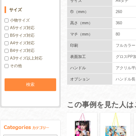
サイズ
A4タテ
サイズ
巾（mm）
260
小物サイズ
高さ（mm）
360
A5サイズ対応
マチ（mm）
80
B5サイズ対応
A4サイズ対応
印刷
フルカラー
B4サイズ対応
表面加工
グロスPP
A3サイズ以上対応
その他
ハンドル
アクリル平紐
オプション
ハンドル長
この事例を見た人は