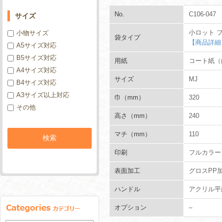
No.
C106-047
サイズ
小ロット 
小物サイズ
袋タイプ
【商品詳細
A5サイズ対応
B5サイズ対応
用紙
コート紙（白
A4サイズ対応
サイズ
MJ
B4サイズ対応
A3サイズ以上対応
巾（mm）
320
その他
高さ（mm）
240
マチ（mm）
110
印刷
フルカラー
表面加工
グロスPP
ハンドル
アクリル平紐
オプション
–