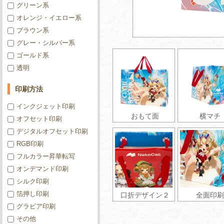
グリーン系
オレンジ・イエロー系
ブラウン系
グレー・シルバー系
ゴールド系
透明
印刷方法
インクジェット印刷
おもて面
横マチ
オフセット印刷
デジタルオフセット印刷
RGB印刷
フルカラー昇華転写
オンデマンド印刷
シルク印刷
箔押し印刷
口折デザイン２
全面印刷
グラビア印刷
その他