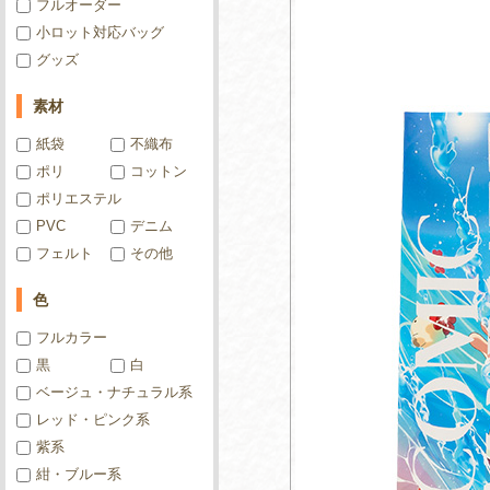
フルオーダー
小ロット対応バッグ
グッズ
素材
紙袋
不織布
ポリ
コットン
ポリエステル
PVC
デニム
フェルト
その他
色
フルカラー
黒
白
ベージュ・ナチュラル系
レッド・ピンク系
紫系
紺・ブルー系