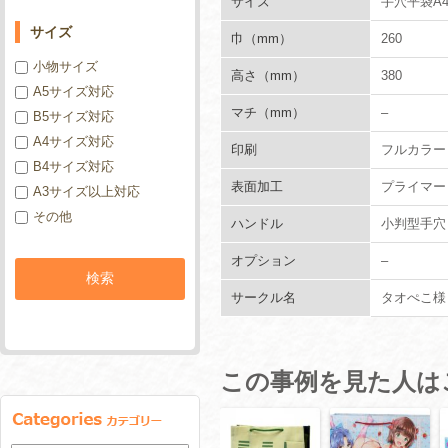
サイズ
手穴平袋A
サイズ
巾（mm）
260
小物サイズ
高さ（mm）
380
A5サイズ対応
マチ（mm）
–
B5サイズ対応
A4サイズ対応
印刷
フルカラー
B4サイズ対応
表面加工
プライマー
A3サイズ以上対応
その他
ハンドル
小判型手穴
オプション
–
サークル名
タオぺこ様
この事例を見た人は