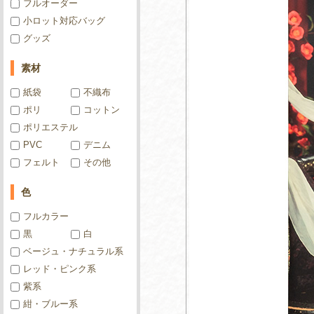
フルオーダー
小ロット対応バッグ
グッズ
素材
紙袋
不織布
ポリ
コットン
ポリエステル
PVC
デニム
フェルト
その他
色
フルカラー
黒
白
ベージュ・ナチュラル系
レッド・ピンク系
紫系
紺・ブルー系