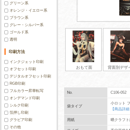
グリーン系
オレンジ・イエロー系
ブラウン系
グレー・シルバー系
ゴールド系
透明
印刷方法
インクジェット印刷
おもて面
背面別デザ
オフセット印刷
デジタルオフセット印刷
RGB印刷
フルカラー昇華転写
No.
C106-052
オンデマンド印刷
小ロット 
シルク印刷
袋タイプ
【商品詳細
箔押し印刷
グラビア印刷
用紙
晒クラフト紙
その他