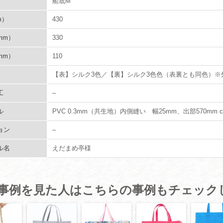
船底M
m）
430
mm）
330
mm）
110
【表】シルク3色／【裏】シルク3色色（表裏とも同色）※
工
–
ル
PVC 0.3mm（共生地）内側縫い 幅25mm、出部570mm 
ョン
–
ル名
えだまめ亭様
事例を見た人はこちらの事例もチェック