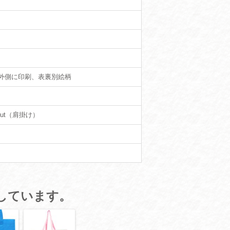
外側に印刷、表裏別絵柄
cut（肩掛け）
しています。