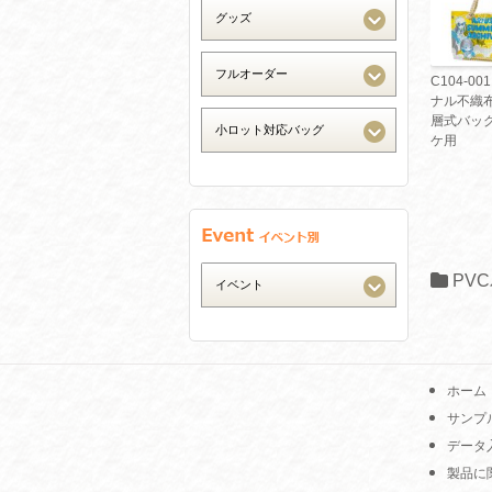
C104-00
ナル不織布
層式バッ
ケ用
PV
ホーム
サンプ
データ
製品に