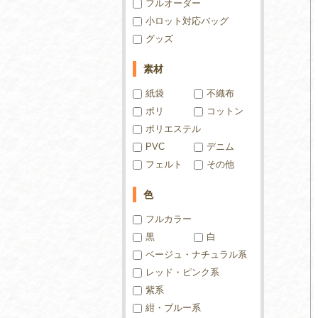
フルオーダー
小ロット対応バッグ
グッズ
素材
紙袋
不織布
ポリ
コットン
ポリエステル
PVC
デニム
フェルト
その他
色
フルカラー
黒
白
ベージュ・ナチュラル系
レッド・ピンク系
紫系
紺・ブルー系