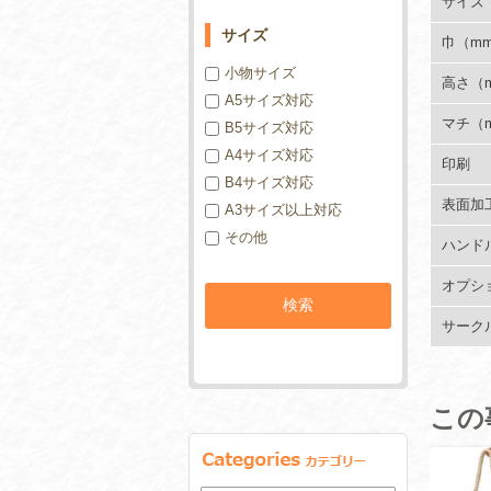
サイズ
サイズ
巾（m
小物サイズ
高さ（
A5サイズ対応
マチ（
B5サイズ対応
A4サイズ対応
印刷
B4サイズ対応
表面加
A3サイズ以上対応
その他
ハンド
オプシ
サーク
この