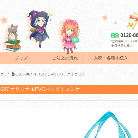
0120-8
営業時間 平日9:00～
土日祝日を除く
グッズ
ご注文の流れ
入稿・各種手続き
ッグ
/
C106-067 オリジナルPVCバッグ｜コミケ
6-067 オリジナルPVCバッグ｜コミケ