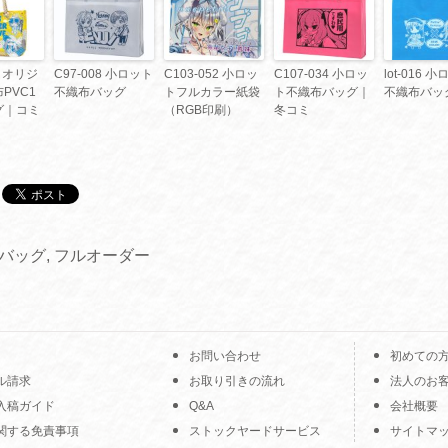
1 オリジ
C97-008 小ロット
C103-052 小ロッ
C107-034 小ロッ
lot-016 
PVC1
不織布バッグ
トフルカラー紙袋
ト不織布バッグ｜
不織布バッ
グ｜コミ
（RGB印刷）
冬コミ
Cバッグ
,
フルオーダー
お問い合わせ
初めての
ル請求
お取り引きの流れ
法人のお
入稿ガイド
Q&A
会社概要
関する免責事項
ストックヤードサービス
サイトマ