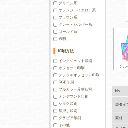
グリーン系
オレンジ・イエロー系
ブラウン系
グレー・シルバー系
ゴールド系
透明
印刷方法
インクジェット印刷
シル
オフセット印刷
デジタルオフセット印刷
RGB印刷
フルカラー昇華転写
No.
オンデマンド印刷
シルク印刷
袋タイ
箔押し印刷
グラビア印刷
素材
その他