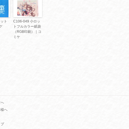
小ロット
C106-049 小ロッ
グ
トフルカラー紙袋
（RGB印刷）｜コ
ミケ
方へ
客様へ
ップ