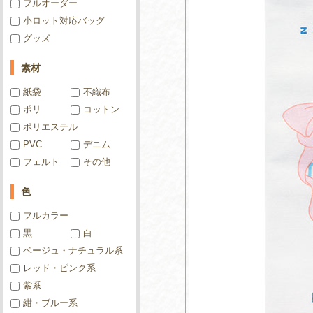
フルオーダー
小ロット対応バッグ
グッズ
素材
紙袋
不織布
ポリ
コットン
ポリエステル
PVC
デニム
フェルト
その他
色
フルカラー
黒
白
ベージュ・ナチュラル系
レッド・ピンク系
紫系
紺・ブルー系