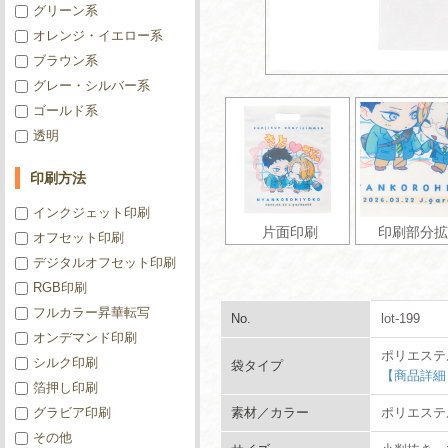
グリーン系
オレンジ・イエロー系
ブラウン系
グレー・シルバー系
ゴールド系
透明
印刷方法
インクジェット印刷
片面印刷
印刷部分拡
オフセット印刷
デジタルオフセット印刷
RGB印刷
フルカラー昇華転写
No.
lot-199
オンデマンド印刷
ポリエステ
シルク印刷
袋タイプ
【商品詳細
箔押し印刷
グラビア印刷
素材／カラー
ポリエステル
その他