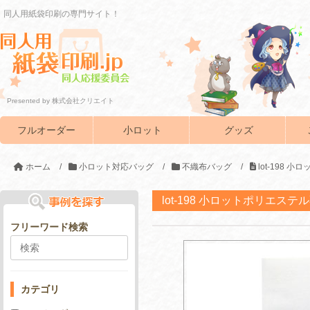
同人用紙袋印刷の専門サイト！
Presented by 株式会社クリエイト
フルオーダー
小ロット
グッズ
ホーム
/
小ロット対応バッグ
/
不織布バッグ
/
lot-198
lot-198 小ロットポリエス
フリーワード検索
カテゴリ