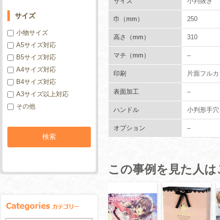
サイズ
小判抜き 
サイズ
巾（mm）
250
小物サイズ
高さ（mm）
310
A5サイズ対応
マチ（mm）
–
B5サイズ対応
A4サイズ対応
印刷
片面フルカ
B4サイズ対応
表面加工
–
A3サイズ以上対応
その他
ハンドル
小判形手穴
オプション
–
この事例を見た人は