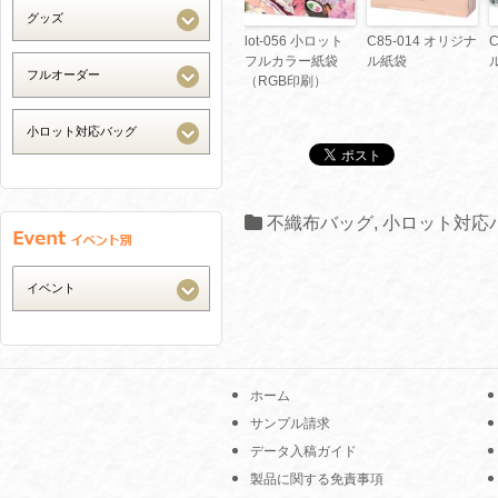
lot-056 小ロット
C85-014 オリジナ
フルカラー紙袋
ル紙袋
（RGB印刷）
不織布バッグ
,
小ロット対応
ホーム
サンプル請求
データ入稿ガイド
製品に関する免責事項