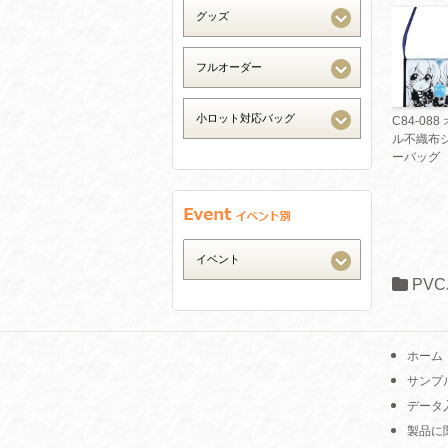
C84-08
ル不織布
ーバッグ
PV
ホーム
サンプ
データ
製品に