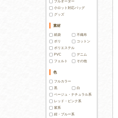
フルオーダー
小ロット対応バッグ
グッズ
素材
紙袋
不織布
ポリ
コットン
ポリエステル
PVC
デニム
フェルト
その他
色
フルカラー
黒
白
ベージュ・ナチュラル系
レッド・ピンク系
紫系
紺・ブルー系