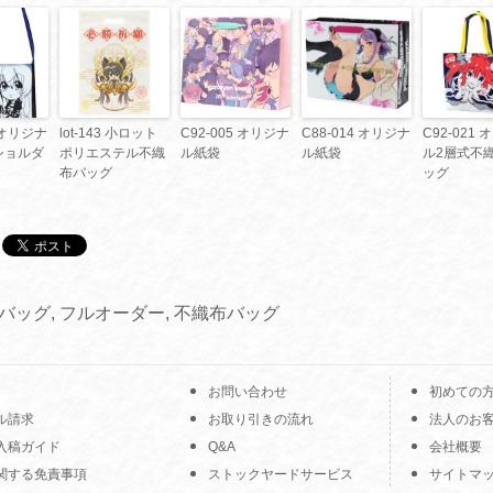
8 オリジナ
lot-143 小ロット
C92-005 オリジナ
C88-014 オリジナ
C92-021
ショルダ
ポリエステル不織
ル紙袋
ル紙袋
ル2層式不
布バッグ
ッグ
Cバッグ
,
フルオーダー
,
不織布バッグ
お問い合わせ
初めての
ル請求
お取り引きの流れ
法人のお
入稿ガイド
Q&A
会社概要
関する免責事項
ストックヤードサービス
サイトマ