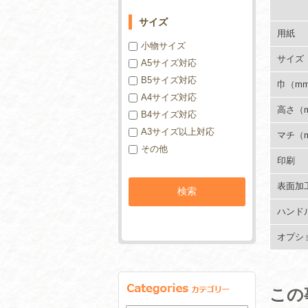
サイズ
用紙
小物サイズ
サイズ
A5サイズ対応
B5サイズ対応
巾（m
A4サイズ対応
高さ（
B4サイズ対応
A3サイズ以上対応
マチ（
その他
印刷
表面加
ハンド
オプシ
この