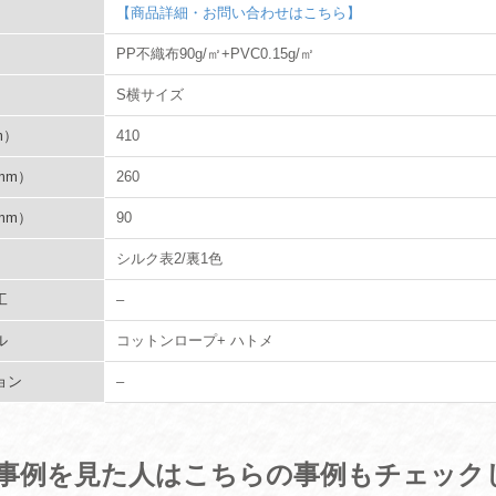
【商品詳細・お問い合わせはこちら】
PP不織布90g/㎡+PVC0.15g/㎡
S横サイズ
m）
410
mm）
260
mm）
90
シルク表2/裏1色
工
–
ル
コットンロープ+ ハトメ
ョン
–
事例を見た人はこちらの事例もチェック