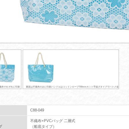
不織布それぞれに印刷
裏面は不織布のみに印刷ハンドルはコットンロープ700mmカット手提げタイプでハトメ金
C88-049
不織布+PVCバッグ 二層式
プ
（船底タイプ）