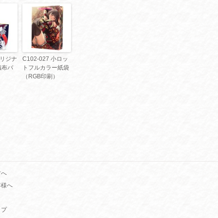
 オリジナ
C102-027 小ロッ
織布バ
トフルカラー紙袋
（RGB印刷）
方へ
客様へ
ップ