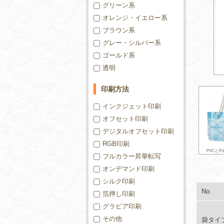
グリーン系
オレンジ・イエロー系
ブラウン系
グレー・シルバー系
ゴールド系
透明
印刷方法
インクジェット印刷
オフセット印刷
デジタルオフセット印刷
RGB印刷
PVCと
フルカラー昇華転写
オンデマンド印刷
シルク印刷
No.
箔押し印刷
グラビア印刷
その他
袋タイ