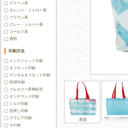
グリーン系
オレンジ・イエロー系
ブラウン系
グレー・シルバー系
ゴールド系
透明
印刷方法
インクジェット印刷
オフセット印刷
デジタルオフセット印刷
RGB印刷
フルカラー昇華転写
オンデマンド印刷
シルク印刷
箔押し印刷
グラビア印刷
裏面ハンドルは600m
表面
その他