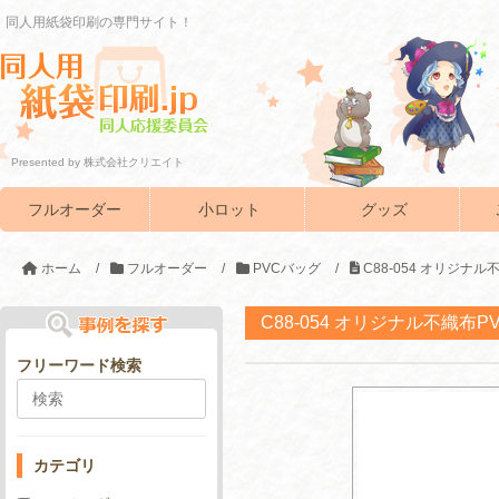
同人用紙袋印刷の専門サイト！
Presented by 株式会社クリエイト
フルオーダー
小ロット
グッズ
ホーム
/
フルオーダー
/
PVCバッグ
/
C88-054 オリジナ
C88-054 オリジナル不織布
フリーワード検索
カテゴリ