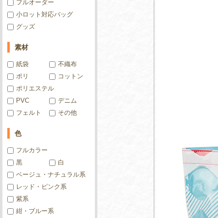
フルオーダー
小ロット対応バッグ
グッズ
素材
紙袋
不織布
ポリ
コットン
ポリエステル
PVC
デニム
フェルト
その他
色
フルカラー
黒
白
ベージュ・ナチュラル系
レッド・ピンク系
紫系
紺・ブルー系