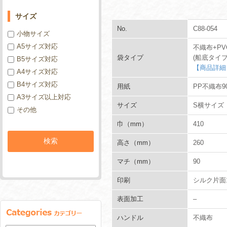
サイズ
No.
C88-054
小物サイズ
A5サイズ対応
不織布+P
袋タイプ
(船底タイプ
B5サイズ対応
【商品詳細
A4サイズ対応
B4サイズ対応
用紙
PP不織布90
A3サイズ以上対応
サイズ
S横サイズ
その他
巾（mm）
410
高さ（mm）
260
マチ（mm）
90
印刷
シルク片面
表面加工
–
ハンドル
不織布