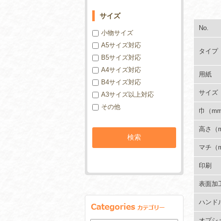
サイズ
No.
小物サイズ
A5サイズ対応
タイプ
B5サイズ対応
A4サイズ対応
用紙
B4サイズ対応
サイズ
A3サイズ以上対応
その他
巾（m
高さ（
マチ（
印刷
表面加
ハンド
オプシ