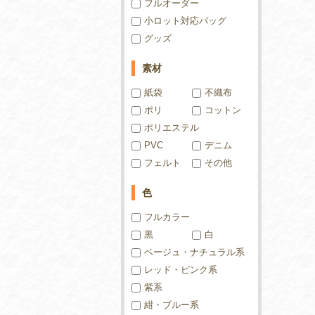
フルオーダー
小ロット対応バッグ
グッズ
素材
紙袋
不織布
ポリ
コットン
ポリエステル
PVC
デニム
フェルト
その他
色
フルカラー
黒
白
ベージュ・ナチュラル系
レッド・ピンク系
紫系
紺・ブルー系