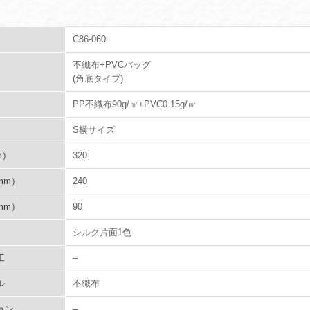
C86-060
不織布+PVCバッグ
(角底タイプ)
PP不織布90g/㎡+PVC0.15g/㎡
S横サイズ
m）
320
mm）
240
mm）
90
シルク片面1色
工
–
ル
不織布
ョン
–