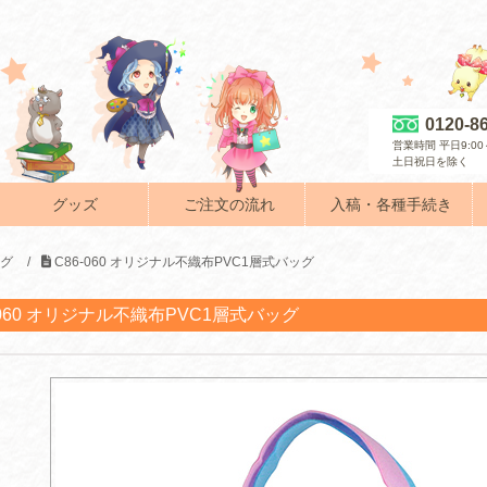
0120-8
営業時間 平日9:00～
土日祝日を除く
グッズ
ご注文の流れ
入稿・各種手続き
ッグ
/
C86-060 オリジナル不織布PVC1層式バッグ
-060 オリジナル不織布PVC1層式バッグ