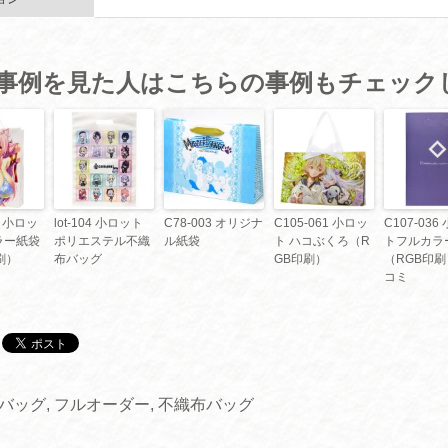
事例を見た人はこちらの事例もチェック
4 小ロッ
lot-104 小ロット
C78-003 オリジナ
C105-061 小ロッ
C107-036
ラー紙袋
ポリエステル不織
ル紙袋
ト ハコぶくろ（R
トフルカラ
刷）
布バッグ
GB印刷）
（RGB印
コミ
Cバッグ
,
フルオーダー
,
不織布バッグ