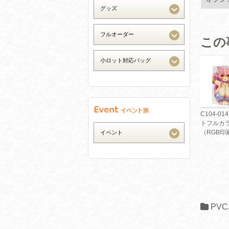
この
C104-01
トフルカ
（RGB印
PV