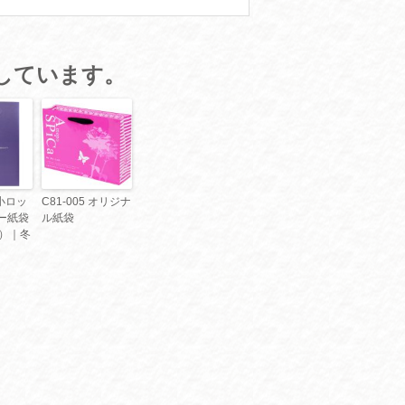
しています。
 小ロッ
C81-005 オリジナ
ー紙袋
ル紙袋
刷）｜冬