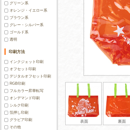
グリーン系
オレンジ・イエロー系
ブラウン系
グレー・シルバー系
ゴールド系
透明
印刷方法
インクジェット印刷
オフセット印刷
デジタルオフセット印刷
RGB印刷
フルカラー昇華転写
オンデマンド印刷
シルク印刷
箔押し印刷
グラビア印刷
表面
裏面
その他