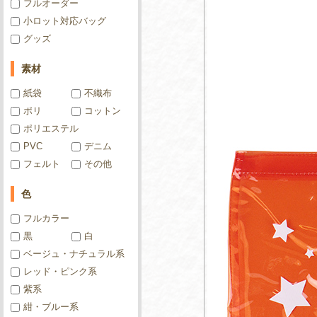
フルオーダー
小ロット対応バッグ
グッズ
素材
紙袋
不織布
ポリ
コットン
ポリエステル
PVC
デニム
フェルト
その他
色
フルカラー
黒
白
ベージュ・ナチュラル系
レッド・ピンク系
紫系
紺・ブルー系