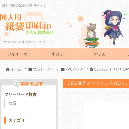
同人用紙袋印刷の専門サイト！
Presented by 株式会社クリエイト
フルオーダー
小ロット
グッズ
ホーム
/
フルオーダー
/
PVCバッグ
/
C86-087 オリジナル
C86-087 オリジナルPVCバ
フリーワード検索
カテゴリ