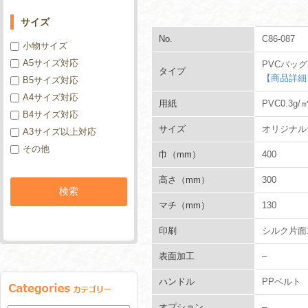
サイズ
No.
C86-087
小物サイズ
A5サイズ対応
PVCバッグ
タイプ
【商品詳細
B5サイズ対応
A4サイズ対応
用紙
PVC0.3g/
B4サイズ対応
サイズ
オリジナル
A3サイズ以上対応
その他
巾（mm）
400
高さ（mm）
300
マチ（mm）
130
印刷
シルク片面
表面加工
–
ハンドル
PPベルト
オプション
–