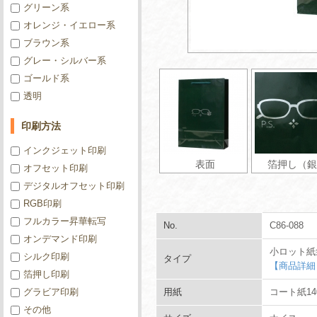
グリーン系
オレンジ・イエロー系
ブラウン系
グレー・シルバー系
ゴールド系
透明
印刷方法
インクジェット印刷
表面
箔押し（銀
オフセット印刷
デジタルオフセット印刷
RGB印刷
フルカラー昇華転写
No.
C86-088
オンデマンド印刷
小ロット紙
シルク印刷
タイプ
【商品詳細
箔押し印刷
グラビア印刷
用紙
コート紙14
その他