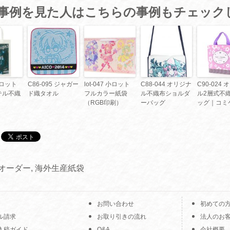
事例を見た人はこちらの事例もチェック
 小ロット
C86-095 ジャガー
lot-047 小ロット
C88-044 オリジナ
C90-024
テル不織
ド織タオル
フルカラー紙袋
ル不織布ショルダ
ル2層式不
（RGB印刷）
ーバッグ
ッグ｜コミ
オーダー
,
海外生産紙袋
お問い合わせ
初めての
ル請求
お取り引きの流れ
法人のお
入稿ガイド
Q&A
会社概要