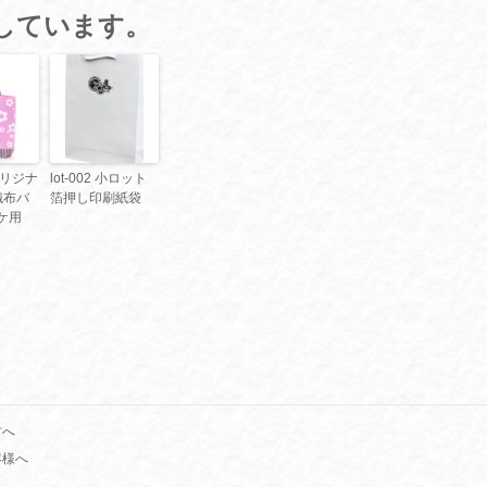
しています。
 オリジナ
lot-002 小ロット
織布バ
箔押し印刷紙袋
ケ用
方へ
客様へ