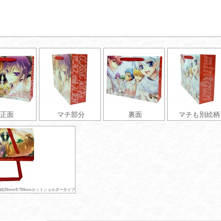
正面
マチ部分
裏面
マチも別絵柄
紐25mm巾750mmカットショルダータイプ