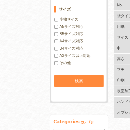
No.
サイズ
袋タイ
小物サイズ
A5サイズ対応
用紙
B5サイズ対応
サイズ
A4サイズ対応
巾
B4サイズ対応
A3サイズ以上対応
高さ
その他
マチ
印刷
表面加
ハンド
オプシ