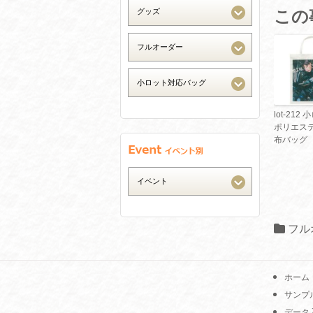
この
lot-212
ポリエス
布バッグ
フル
ホーム
サンプ
データ