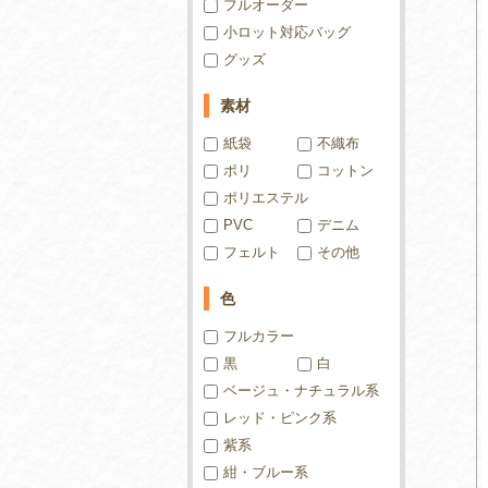
フルオーダー
小ロット対応バッグ
グッズ
素材
紙袋
不織布
ポリ
コットン
ポリエステル
PVC
デニム
フェルト
その他
色
フルカラー
黒
白
ベージュ・ナチュラル系
レッド・ピンク系
紫系
紺・ブルー系