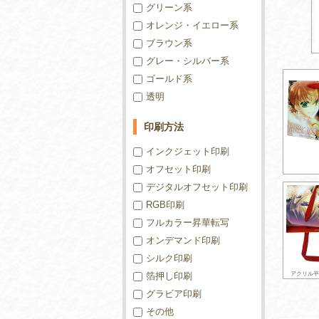
グリーン系
オレンジ・イエロー系
ブラウン系
グレー・シルバー系
ゴールド系
透明
印刷方法
インクジェット印刷
オフセット印刷
デジタルオフセット印刷
RGB印刷
フルカラー昇華転写
オンデマンド印刷
シルク印刷
箔押し印刷
アクリル平
グラビア印刷
その他