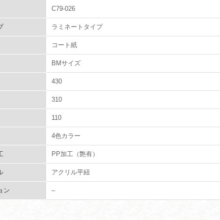
C79-026
プ
ラミネートタイプ
コート紙
BMサイズ
430
310
110
4色カラー
工
PP加工（艶有）
ル
アクリル平紐
ョン
–