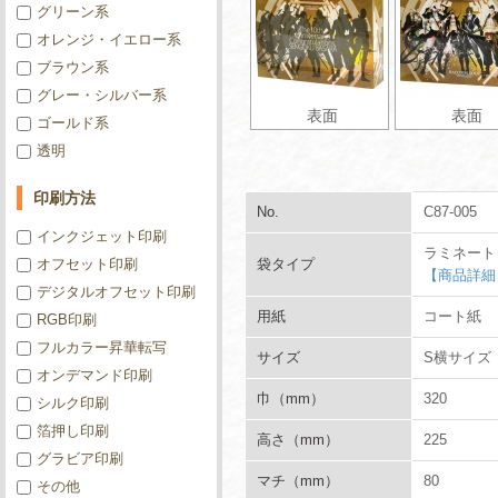
グリーン系
オレンジ・イエロー系
ブラウン系
グレー・シルバー系
表面
表面
ゴールド系
透明
印刷方法
No.
C87-005
インクジェット印刷
ラミネート
オフセット印刷
袋タイプ
【商品詳細
デジタルオフセット印刷
用紙
コート紙
RGB印刷
フルカラー昇華転写
サイズ
S横サイズ
オンデマンド印刷
巾（mm）
320
シルク印刷
箔押し印刷
高さ（mm）
225
グラビア印刷
マチ（mm）
80
その他