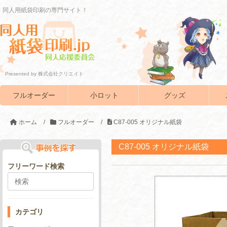
同人用紙袋印刷の専門サイト！
Presented by 株式会社クリエイト
フルオーダー
小ロット
グッズ
ホーム
/
フルオーダー
/
C87-005 オリジナル紙袋
C87-005 オリジナル紙袋
フリーワード検索
カテゴリ