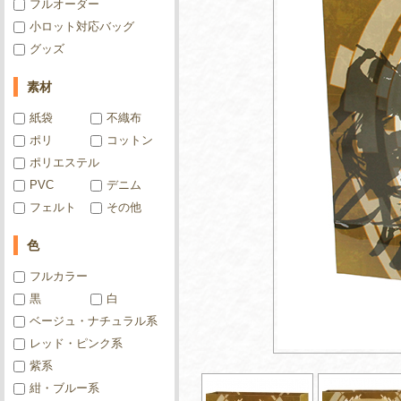
フルオーダー
小ロット対応バッグ
グッズ
素材
紙袋
不織布
ポリ
コットン
ポリエステル
PVC
デニム
フェルト
その他
色
フルカラー
黒
白
ベージュ・ナチュラル系
レッド・ピンク系
紫系
紺・ブルー系