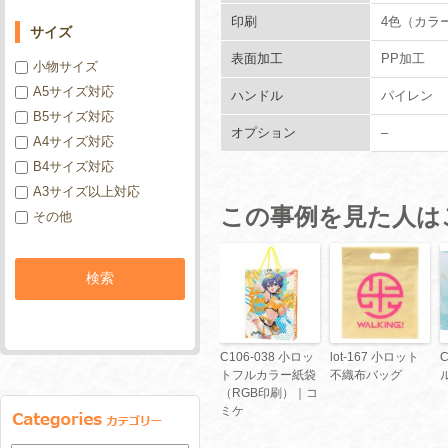
印刷
4色（カラ
サイズ
表面加工
PP加工
小物サイズ
A5サイズ対応
ハンドル
パイレン
B5サイズ対応
オプション
–
A4サイズ対応
B4サイズ対応
A3サイズ以上対応
この事例を見た人は
その他
C106-038 小ロッ
lot-167 小ロット
トフルカラー紙袋
不織布バッグ
（RGB印刷）｜コ
ミケ